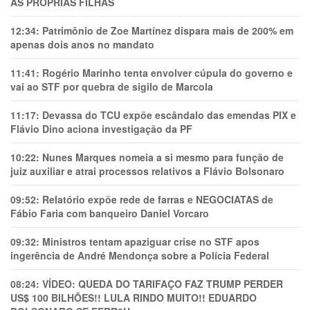
AS PRÓPRIAS FILHAS
12:34:
Patrimônio de Zoe Martínez dispara mais de 200% em
apenas dois anos no mandato
11:41:
Rogério Marinho tenta envolver cúpula do governo e
vai ao STF por quebra de sigilo de Marcola
11:17:
Devassa do TCU expõe escândalo das emendas PIX e
Flávio Dino aciona investigação da PF
10:22:
Nunes Marques nomeia a si mesmo para função de
juiz auxiliar e atrai processos relativos a Flávio Bolsonaro
09:52:
Relatório expõe rede de farras e NEGOCIATAS de
Fábio Faria com banqueiro Daniel Vorcaro
09:32:
Ministros tentam apaziguar crise no STF apos
ingerência de André Mendonça sobre a Polícia Federal
08:24:
VÍDEO: QUEDA DO TARIFAÇO FAZ TRUMP PERDER
US$ 100 BILHÕES!! LULA RINDO MUITO!! EDUARDO