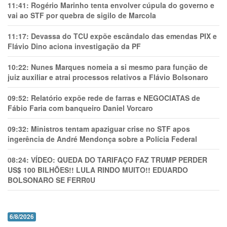
11:41:
Rogério Marinho tenta envolver cúpula do governo e
vai ao STF por quebra de sigilo de Marcola
11:17:
Devassa do TCU expõe escândalo das emendas PIX e
Flávio Dino aciona investigação da PF
10:22:
Nunes Marques nomeia a si mesmo para função de
juiz auxiliar e atrai processos relativos a Flávio Bolsonaro
09:52:
Relatório expõe rede de farras e NEGOCIATAS de
Fábio Faria com banqueiro Daniel Vorcaro
09:32:
Ministros tentam apaziguar crise no STF apos
ingerência de André Mendonça sobre a Polícia Federal
08:24:
VÍDEO: QUEDA DO TARIFAÇO FAZ TRUMP PERDER
US$ 100 BILHÕES!! LULA RINDO MUITO!! EDUARDO
BOLSONARO SE FERR0U
6/8/2026