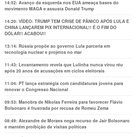
14:52:
Avanço da esquerda nos EUA ameaça bases do
movimento MAGA e assusta Donald Trump
14:20:
VÍDEO: TRUMP TEM CRlSE DE PÂNlCO APÓS LULA E
CHINA LANÇAREM PIX INTERNACIONAL!! É O FIM DO
DÓLAR!! ACABOU!!
13:14:
Rússia propõe ao governo Lula parceria em
tecnologia nuclear e projetos no mar
11:43:
Levantamento revela que Lulinha nunca virou réu
após 20 anos de acusações em ciclos eleitorais
11:04:
PT lança estratégia com candidaturas jovens para
renovar o Congresso Nacional
09:53:
Manobra de Nikolas Ferreira para favorecer Flávio
Bolsonaro é frustrada por recusa de Romeu Zema
08:49:
Alexandre de Moraes nega recurso de Jair Bolsonaro
e mantém proibição de visitas políticas