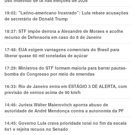
uso indevido de IA nas eleições de 2026
19:02:
"Latino-americano frustrado": Lula rebate acusações
de secretário de Donald Trump
18:37:
STF impõe derrota a Alexandre de Moraes e acolhe
recurso de Defensoria em caso do 8 de Janeiro
17:48:
EUA exigem vantagens comerciais do Brasil para
liberar quase 60 mil toneladas de açúcar
17:29:
Ministros do STF formam maioria para barrar pautas-
bomba do Congresso por meio de emendas
16:33:
Rio de Janeiro entra em ESTÁGIO 3 DE ALERTA, com
previsão de ventos acima de 90 km/h
14:46:
Jurista Wálter Maierovitch aponta abuso de
autoridade de André Mendonça contra a autonomia da PF
14:45:
Governo Lula crava prioridade total no fim da escala
6x1 e rejeita recuos no Senado