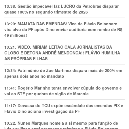
13:38:
Gestão impecável faz LUCRO da Petrobras disparar
quase 100% no segundo trimestre de 2026
13:29:
MAMATA DAS EMENDAS! Vice de Flávio Bolsonaro
vira alvo da PF após Dino enviar auditoria com rombo de R$
49 milhões!
13:21:
VÍDEO: MIRIAM LEITÃO CALA JORNALISTAS DA
GLOBO E DETONA ANDRÉ MENDONÇA!! FLÁVIO HUMILHA
AS PRÓPRIAS FILHAS
12:34:
Patrimônio de Zoe Martínez dispara mais de 200% em
apenas dois anos no mandato
11:41:
Rogério Marinho tenta envolver cúpula do governo e
vai ao STF por quebra de sigilo de Marcola
11:17:
Devassa do TCU expõe escândalo das emendas PIX e
Flávio Dino aciona investigação da PF
10:22:
Nunes Marques nomeia a si mesmo para função de
juiz auxiliar e atrai processos relativos a Flávio Bolsonaro