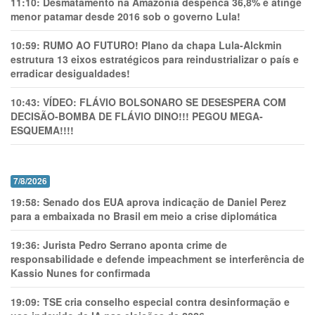
11:10:
Desmatamento na Amazônia despenca 36,8% e atinge
menor patamar desde 2016 sob o governo Lula!
10:59:
RUMO AO FUTURO! Plano da chapa Lula-Alckmin
estrutura 13 eixos estratégicos para reindustrializar o país e
erradicar desigualdades!
10:43:
VÍDEO: FLÁVIO BOLSONARO SE DESESPERA COM
DECISÃO-BOMBA DE FLÁVIO DINO!!! PEGOU MEGA-
ESQUEMA!!!!
7/8/2026
19:58:
Senado dos EUA aprova indicação de Daniel Perez
para a embaixada no Brasil em meio a crise diplomática
19:36:
Jurista Pedro Serrano aponta crime de
responsabilidade e defende impeachment se interferência de
Kassio Nunes for confirmada
19:09:
TSE cria conselho especial contra desinformação e