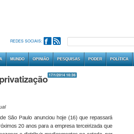
REDES SOCIAIS:
A
MUNDO
OPINIÃO
PESQUISAS
PODER
POLÍTICA
privatização
17/1/2014 10:36
ual
 de São Paulo anunciou hoje (16) que repassará
róximos 20 anos para a empresa terceirizada que