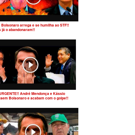
 Bolsonaro arrega e se humilha ao STF!!
s já o abandonaram!!
URGENTE!! André Mendonça e Kássio
raem Bolsonaro e acabam com o golpe!!