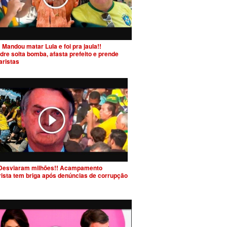
 Mandou matar Lula e foi pra jaula!!
dre solta bomba, afasta prefeito e prende
aristas
Desviaram milhões!! Acampamento
rista tem briga após denúncias de corrupção