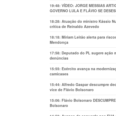
19:48:
VÍDEO: JORGE MESSIAS AR
GOVERNO LULA E FLÁVIO SE DESES
18:28:
Atuação do ministro Kássio Nu
crítica de Reinaldo Azevedo
18:18:
Míriam Leitão alerta para risc
Mendonça
17:58:
Deputado do PL sugere ação mi
denúncias
15:55:
Exército avança na modernizaç
camicases
15:44:
Alfredo Gaspar descumpre dec
vice de Flávio Bolsonaro
15:06:
Flávio Bolsonaro DESCUMPRE 
Bolsonaro