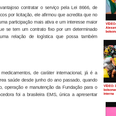
antajoso contratar o serviço pela Lei 8666, de
cos por licitação, ele afirmou que acredita que no
ma participação mais ativa e um interesse maior
VÍDEO:
Alexan
e se tem um contrato fixo por um determinado
bolson
 uma relação de logística que possa também
medicamentos, de caráter internacional, já é a
 área saúde desde junho do ano passado, quando
VÍDEO: 
ão, operação e manutenção da Fundação para o
bolsona
interna
edora foi a brasileira EMS, única a apresentar