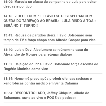
15:09:
Marcola se afasta da campanha de Lula para evitar
desgaste político
14:16:
VÍDEO: TRUMP E FLÁVIO SE DESESPERAM COM
QUEDA DO TARIFAÇO AO BRASIL!! LULA RINDO À TOA!!
SERÁ NO 1° TURNO!!
13:49:
Recusa de partidos deixa Flávio Bolsonaro sem
tempo de TV e força chapa com Alfredo Gaspar para vice
13:40:
Lula e Davi Alcolumbre se reúnem na casa de
Alexandre de Moraes para retomar diálogo
11:57:
Rejeição do PP a Flávio Bolsonaro força escolha de
Rogério Marinho como vice
11:14:
Homem é preso após proferir ofensas racistas e
xenofóbicas contra médico em Santa Catarina
10:54:
DESCONTROLADO, Jeffrey Chiquini, aliado de
Bolsonaro, surta ao vivo e FOGE de podcast