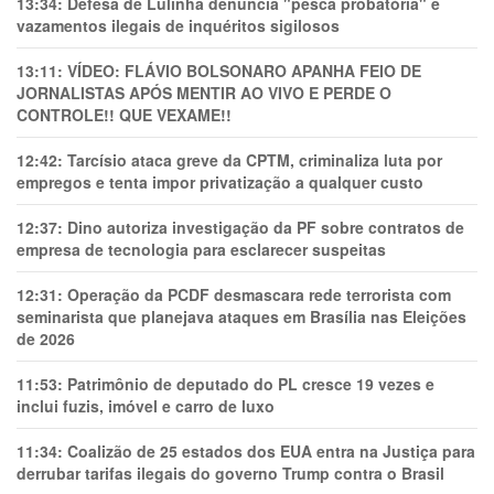
13:34:
Defesa de Lulinha denuncia "pesca probatória" e
vazamentos ilegais de inquéritos sigilosos
13:11:
VÍDEO: FLÁVIO BOLSONARO APANHA FEIO DE
JORNALISTAS APÓS MENTIR AO VIVO E PERDE O
CONTROLE!! QUE VEXAME!!
12:42:
Tarcísio ataca greve da CPTM, criminaliza luta por
empregos e tenta impor privatização a qualquer custo
12:37:
Dino autoriza investigação da PF sobre contratos de
empresa de tecnologia para esclarecer suspeitas
12:31:
Operação da PCDF desmascara rede terrorista com
seminarista que planejava ataques em Brasília nas Eleições
de 2026
11:53:
Patrimônio de deputado do PL cresce 19 vezes e
inclui fuzis, imóvel e carro de luxo
11:34:
Coalizão de 25 estados dos EUA entra na Justiça para
derrubar tarifas ilegais do governo Trump contra o Brasil