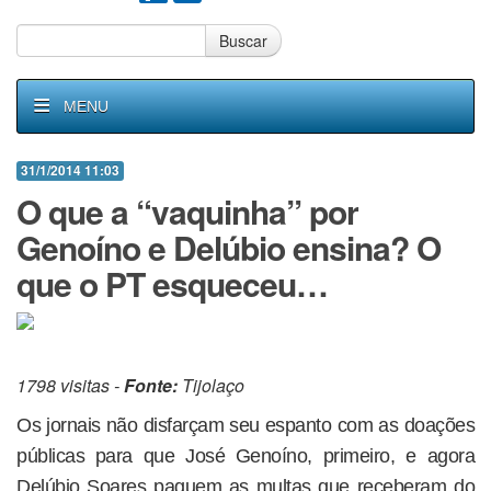
Buscar
MENU
31/1/2014 11:03
O que a “vaquinha” por
Genoíno e Delúbio ensina? O
que o PT esqueceu…
1798 visitas -
Fonte:
Tijolaço
Os jornais não disfarçam seu espanto com as doações
públicas para que José Genoíno, primeiro, e agora
Delúbio Soares paguem as multas que receberam do