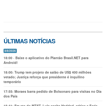
ÚLTIMAS NOTÍCIAS
8/8/2026
18:00
-
Baixe o aplicativo do Plantão Brasil.NET para
Android!
18:00:
Trump tem projeto de salão de US$ 400 milhões
vetado; Justiça reforça que presidente é inquilino
temporário
17:55:
Moraes barra pedido de Bolsonaro para visitas no Dia
dos Pais
15:41:
Em ato do MTST, Lula exalta Haddad, critica a Faria