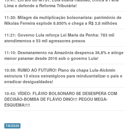
Lima e defende a Reforma Tributária!
11:30:
Milagre da multiplicação bolsonarista: patrimônio de
Nikolas Ferreira explode 8.850% e chega a R$ 3,8 milhões
11:21:
Governo Lula reforça Lei Maria da Penha: 783 mil
atendimentos e 53 mil agressores presos
11:10:
Desmatamento na Amazônia despenca 36,8% e atinge
menor patamar desde 2016 sob o governo Lula!
10:59:
RUMO AO FUTURO! Plano da chapa Lula-Alckmin
estrutura 13 eixos estratégicos para reindustrializar o país e
erradicar desigualdades!
10:43:
VÍDEO: FLÁVIO BOLSONARO SE DESESPERA COM
DECISÃO-BOMBA DE FLÁVIO DINO!!! PEGOU MEGA-
ESQUEMA!!!!
7/8/2026