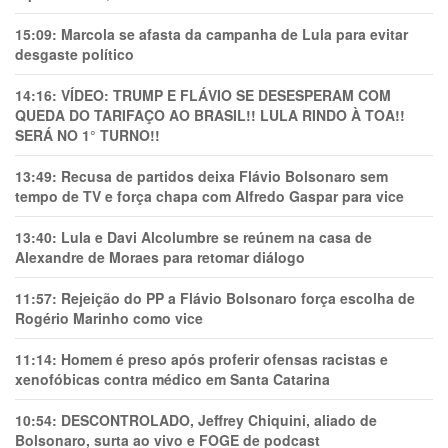
15:09:
Marcola se afasta da campanha de Lula para evitar
desgaste político
14:16:
VÍDEO: TRUMP E FLÁVIO SE DESESPERAM COM
QUEDA DO TARIFAÇO AO BRASIL!! LULA RINDO À TOA!!
SERÁ NO 1° TURNO!!
13:49:
Recusa de partidos deixa Flávio Bolsonaro sem
tempo de TV e força chapa com Alfredo Gaspar para vice
13:40:
Lula e Davi Alcolumbre se reúnem na casa de
Alexandre de Moraes para retomar diálogo
11:57:
Rejeição do PP a Flávio Bolsonaro força escolha de
Rogério Marinho como vice
11:14:
Homem é preso após proferir ofensas racistas e
xenofóbicas contra médico em Santa Catarina
10:54:
DESCONTROLADO, Jeffrey Chiquini, aliado de
Bolsonaro, surta ao vivo e FOGE de podcast