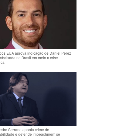
dos EUA aprova indicação de Daniel Perez
mbaixada no Brasil em meio a crise
ica
Pedro Serrano aponta crime de
abilidade e defende impeachment se