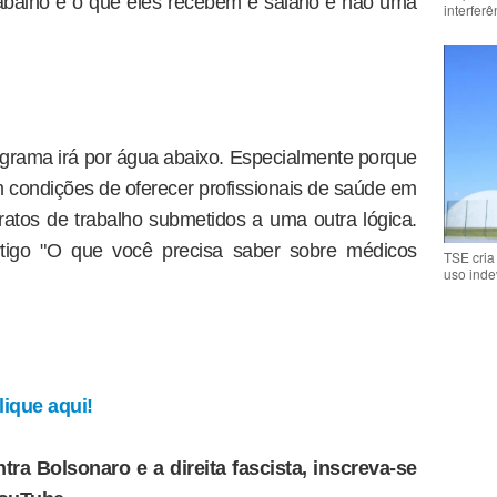
abalho e o que eles recebem é salário e não uma
interfer
rograma irá por água abaixo. Especialmente porque
condições de oferecer profissionais de saúde em
atos de trabalho submetidos a uma outra lógica.
rtigo "O que você precisa saber sobre médicos
TSE cria
uso inde
ique aqui!
tra Bolsonaro e a direita fascista, inscreva-se