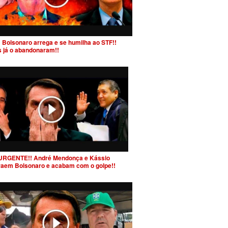
 Bolsonaro arrega e se humilha ao STF!!
s já o abandonaram!!
URGENTE!! André Mendonça e Kássio
raem Bolsonaro e acabam com o golpe!!