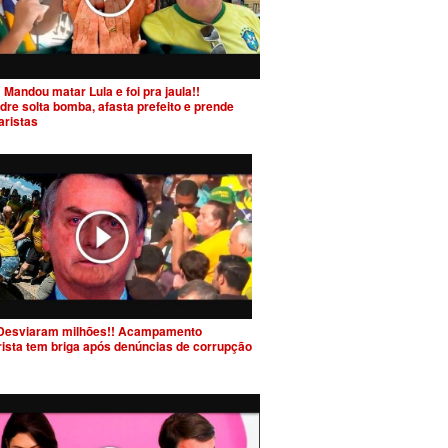
 Mandou matar Lula e foi pra jaula!!
dre solta bomba, afasta prefeito e prende
aristas
Desviaram milhões!! Acampamento
rista tem briga após denúncias de corrupção