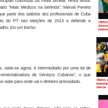
ncipais colunistas da mídia familiar, nesta sexta-
ado "Mais Médicos na berlinda", Merval Pereira
ue parte dos salários dos profissionais de Cuba
dois do PT nas eleições de 2014 e defende a
VÍDEO:
Alexan
alho. Eis um trecho:
bolson
, sabe-se agora, é intermediado por uma tal de
omercializadora de Serviços Cubanos", o que
VÍDEO: 
 se sabe para onde vai o dinheiro arrecadado.
bolsona
interna