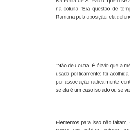
Na Folha de S. Paulo, quem se a
na coluna "Era questão de tem
Ramona pela oposição, ela defend
"Não deu outra. É óbvio que a 
usada politicamente: foi acolhid
por associação radicalmente con
se ela é um caso isolado ou se va
Elementos para isso não faltam, c