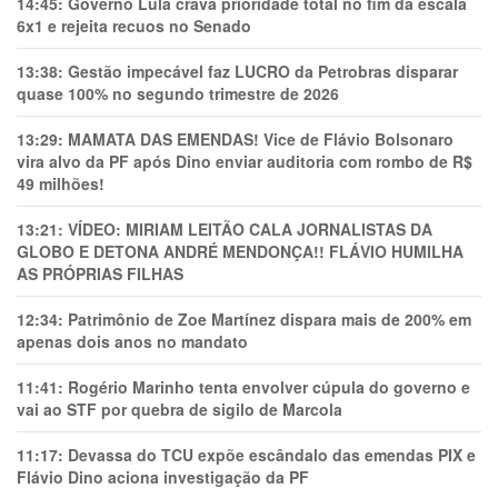
14:45:
Governo Lula crava prioridade total no fim da escala
6x1 e rejeita recuos no Senado
13:38:
Gestão impecável faz LUCRO da Petrobras disparar
quase 100% no segundo trimestre de 2026
13:29:
MAMATA DAS EMENDAS! Vice de Flávio Bolsonaro
vira alvo da PF após Dino enviar auditoria com rombo de R$
49 milhões!
13:21:
VÍDEO: MIRIAM LEITÃO CALA JORNALISTAS DA
GLOBO E DETONA ANDRÉ MENDONÇA!! FLÁVIO HUMILHA
AS PRÓPRIAS FILHAS
12:34:
Patrimônio de Zoe Martínez dispara mais de 200% em
apenas dois anos no mandato
11:41:
Rogério Marinho tenta envolver cúpula do governo e
vai ao STF por quebra de sigilo de Marcola
11:17:
Devassa do TCU expõe escândalo das emendas PIX e
Flávio Dino aciona investigação da PF