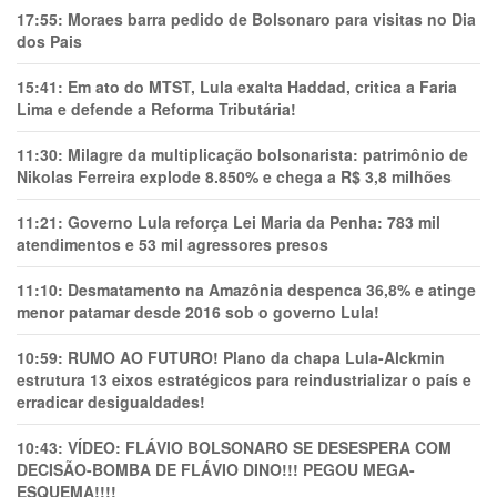
17:55:
Moraes barra pedido de Bolsonaro para visitas no Dia
dos Pais
15:41:
Em ato do MTST, Lula exalta Haddad, critica a Faria
Lima e defende a Reforma Tributária!
11:30:
Milagre da multiplicação bolsonarista: patrimônio de
Nikolas Ferreira explode 8.850% e chega a R$ 3,8 milhões
11:21:
Governo Lula reforça Lei Maria da Penha: 783 mil
atendimentos e 53 mil agressores presos
11:10:
Desmatamento na Amazônia despenca 36,8% e atinge
menor patamar desde 2016 sob o governo Lula!
10:59:
RUMO AO FUTURO! Plano da chapa Lula-Alckmin
estrutura 13 eixos estratégicos para reindustrializar o país e
erradicar desigualdades!
10:43:
VÍDEO: FLÁVIO BOLSONARO SE DESESPERA COM
DECISÃO-BOMBA DE FLÁVIO DINO!!! PEGOU MEGA-
ESQUEMA!!!!