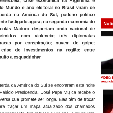
 Venezuela, crise econômica na Argentina e
do Mundo e ano eleitoral no Brasil viram de
erda na América do Sul; poderio político
ente fustigado agora; na segunda economia do
Notí
Nicolás Maduro despertam onda nacional de
eprimidos com violência; três diplomatas
racas por conspiração; nuvem de golpe;
 crise de investimentos na região; entre
uito a esquadrinhar
VÍDEO: 
renunci
querda da América do Sul se encontram esta noite
alácio Presidencial, José Pepe Mujica recebe o
versa que promete ser longa. Eles têm de trocar
ara traçar um mapa atualizado dos chamados