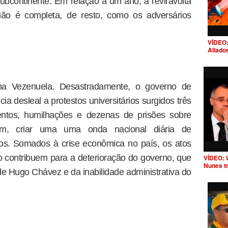
ubcontinente. Em relação a um ano, a reviravolta
ião é completa, de resto, como os adversários
VÍDEO:
Aliado
na Vezenuela. Desastradamente, o governo de
a desleal a protestos universitários surgidos três
tos, humilhações e dezenas de prisões sobre
sim, criar uma uma onda nacional diária de
os. Somados à crise econômica no país, os atos
 contribuem para a deterioração do governo, que
VÍDEO: 
Nunes t
 de Hugo Chávez e da inabilidade administrativa do