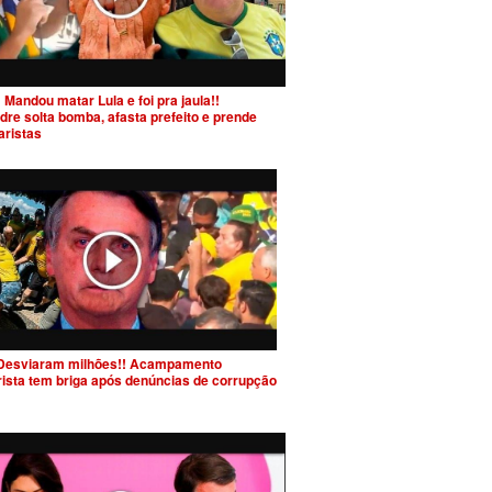
 Mandou matar Lula e foi pra jaula!!
dre solta bomba, afasta prefeito e prende
aristas
Desviaram milhões!! Acampamento
rista tem briga após denúncias de corrupção