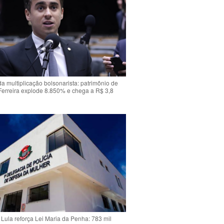
da multiplicação bolsonarista: patrimônio de
Ferreira explode 8.850% e chega a R$ 3,8
Lula reforça Lei Maria da Penha: 783 mil