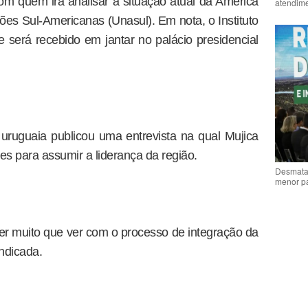
 com quem irá analisar a situação atual da América
atendime
ões Sul-Americanas (Unasul). Em nota, o Instituto
e será recebido em jantar no palácio presidencial
uruguaia publicou uma entrevista na qual Mujica
es para assumir a liderança da região.
Desmata
menor p
er muito que ver com o processo de integração da
indicada.