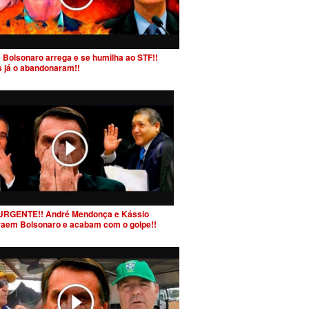
 Bolsonaro arrega e se humilha ao STF!!
s já o abandonaram!!
URGENTE!! André Mendonça e Kássio
raem Bolsonaro e acabam com o golpe!!