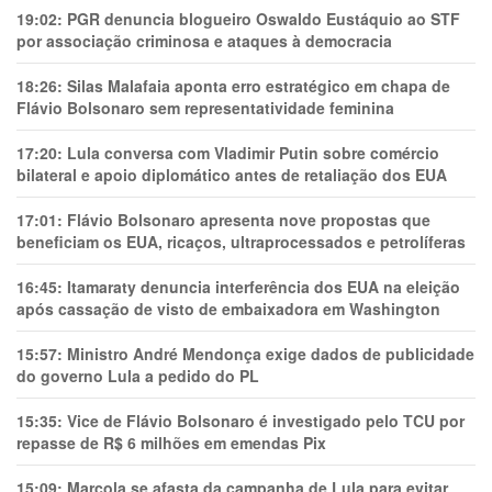
19:02:
PGR denuncia blogueiro Oswaldo Eustáquio ao STF
por associação criminosa e ataques à democracia
18:26:
Silas Malafaia aponta erro estratégico em chapa de
Flávio Bolsonaro sem representatividade feminina
17:20:
Lula conversa com Vladimir Putin sobre comércio
bilateral e apoio diplomático antes de retaliação dos EUA
17:01:
Flávio Bolsonaro apresenta nove propostas que
beneficiam os EUA, ricaços, ultraprocessados e petrolíferas
16:45:
Itamaraty denuncia interferência dos EUA na eleição
após cassação de visto de embaixadora em Washington
15:57:
Ministro André Mendonça exige dados de publicidade
do governo Lula a pedido do PL
15:35:
Vice de Flávio Bolsonaro é investigado pelo TCU por
repasse de R$ 6 milhões em emendas Pix
15:09:
Marcola se afasta da campanha de Lula para evitar