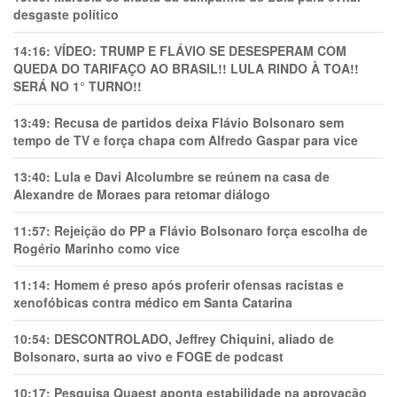
desgaste político
14:16:
VÍDEO: TRUMP E FLÁVIO SE DESESPERAM COM
QUEDA DO TARIFAÇO AO BRASIL!! LULA RINDO À TOA!!
SERÁ NO 1° TURNO!!
13:49:
Recusa de partidos deixa Flávio Bolsonaro sem
tempo de TV e força chapa com Alfredo Gaspar para vice
13:40:
Lula e Davi Alcolumbre se reúnem na casa de
Alexandre de Moraes para retomar diálogo
11:57:
Rejeição do PP a Flávio Bolsonaro força escolha de
Rogério Marinho como vice
11:14:
Homem é preso após proferir ofensas racistas e
xenofóbicas contra médico em Santa Catarina
10:54:
DESCONTROLADO, Jeffrey Chiquini, aliado de
Bolsonaro, surta ao vivo e FOGE de podcast
10:17:
Pesquisa Quaest aponta estabilidade na aprovação