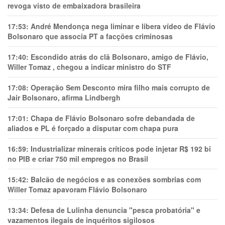
revoga visto de embaixadora brasileira
17:53:
André Mendonça nega liminar e libera vídeo de Flávio
Bolsonaro que associa PT a facções criminosas
17:40:
Escondido atrás do clã Bolsonaro, amigo de Flávio,
Willer Tomaz , chegou a indicar ministro do STF
17:08:
Operação Sem Desconto mira filho mais corrupto de
Jair Bolsonaro, afirma Lindbergh
17:01:
Chapa de Flávio Bolsonaro sofre debandada de
aliados e PL é forçado a disputar com chapa pura
16:59:
Industrializar minerais críticos pode injetar R$ 192 bi
no PIB e criar 750 mil empregos no Brasil
15:42:
Balcão de negócios e as conexões sombrias com
Willer Tomaz apavoram Flávio Bolsonaro
13:34:
Defesa de Lulinha denuncia "pesca probatória" e
vazamentos ilegais de inquéritos sigilosos