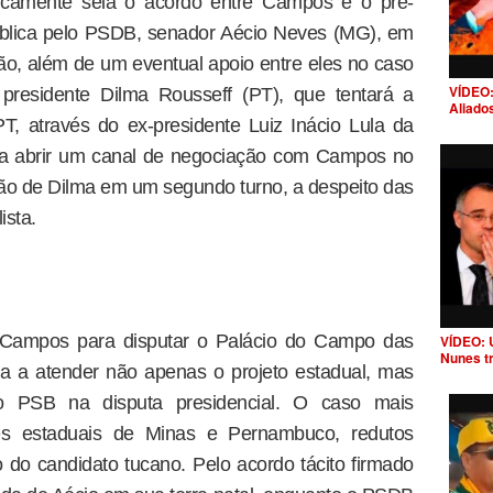
icamente sela o acordo entre Campos e o pré-
ública pelo PSDB, senador Aécio Neves (MG), em
o, além de um eventual apoio entre eles no caso
VÍDEO:
presidente Dilma Rousseff (PT), que tentará a
Aliado
, através do ex-presidente Luiz Inácio Lula da
para abrir um canal de negociação com Campos no
ição de Dilma em um segundo turno, a despeito das
ista.
 Campos para disputar o Palácio do Campo das
VÍDEO: 
Nunes t
a a atender não apenas o projeto estadual, mas
o PSB na disputa presidencial. O caso mais
es estaduais de Minas e Pernambuco, redutos
mo do candidato tucano. Pelo acordo tácito firmado