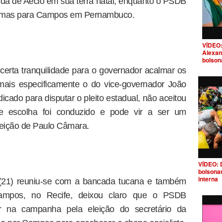
 vida de Aécio em sua terra natal, enquanto o PSDB
lemas para Campos em Pernambuco.
VÍDEO:
Alexan
bolson
erta tranquilidade para o governador acalmar os
mais especificamente o do vice-governador João
dicado para disputar o pleito estadual, não aceitou
 escolha foi conduzido e pode vir a ser um
eição de Paulo Câmara.
VÍDEO: 
bolsona
interna
a (21) reuniu-se com a bancada tucana e também
mpos, no Recife, deixou claro que o PSDB
 na campanha pela eleição do secretário da