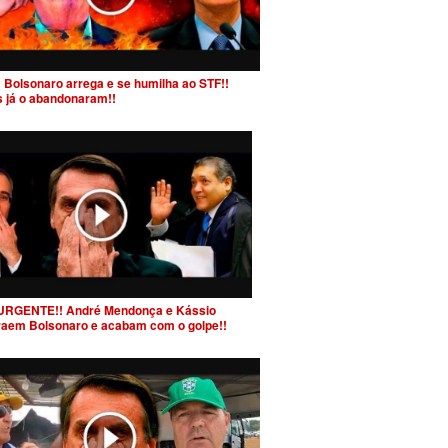
 Bolsonaro arrega e se humilha ao STF!!
s já o abandonaram!!
URGENTE!! André Mendonça e Kássio
raem Bolsonaro e acabam com o golpe!!