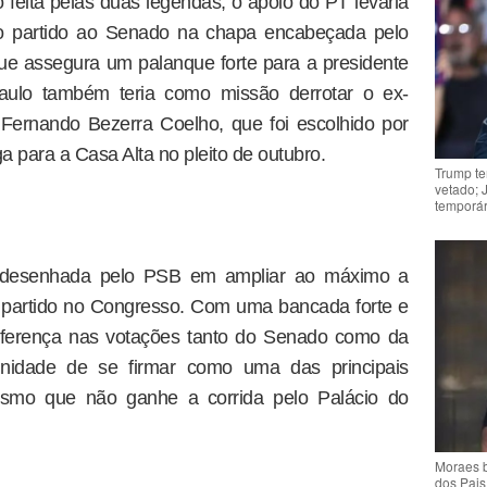
feita pelas duas legendas, o apoio do PT levaria
do partido ao Senado na chapa encabeçada pelo
e assegura um palanque forte para a presidente
ulo também teria como missão derrotar o ex-
 Fernando Bezerra Coelho, que foi escolhido por
 para a Casa Alta no pleito de outubro.
Trump te
vetado; 
temporár
ia desenhada pelo PSB em ampliar ao máximo a
 partido no Congresso. Com uma bancada forte e
diferença nas votações tanto do Senado como da
nidade de se firmar como uma das principais
mesmo que não ganhe a corrida pelo Palácio do
Moraes b
dos Pais