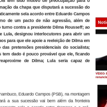
DB tem sido motivo de preocupação para o
rmação da chapa que disputará a sucessão do
ticamente sela acordo entre Eduardo Campos
rno de um pacto de não agressão, além de
Notí
turno contra a presidente Dilma Rousseff; ao
 Lula, designou interlocutores para abrir um
s para que ele apoie a reeleição de Dilma em
das pretensões presidenciais do socialista;
 tem dado é pouco provável que ele, ficando
reaproxime de Dilma; Lula seria capaz de
VÍDEO: 
renunci
Pernambuco, Eduardo Campos (PSB), na montagem
tará a sua sucessão vai bem além da fronteira