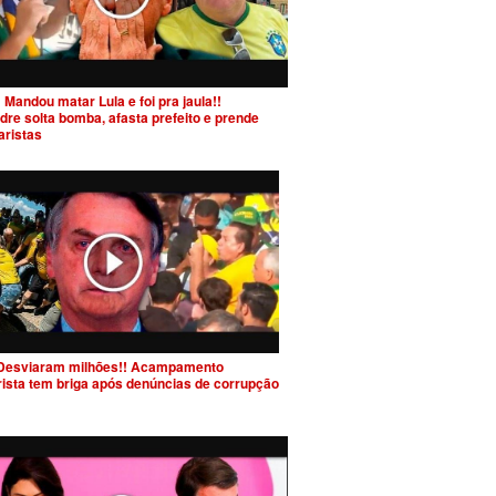
 Mandou matar Lula e foi pra jaula!!
dre solta bomba, afasta prefeito e prende
aristas
Desviaram milhões!! Acampamento
rista tem briga após denúncias de corrupção