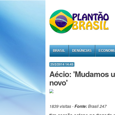
BRASIL
DENÚNCIAS
ECONOMI
25/2/2014 14:45
Aécio: 'Mudamos 
novo'
1839 visitas -
Fonte:
Brasil 247