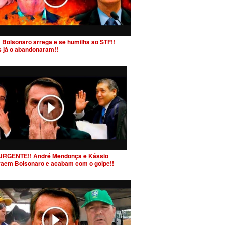
 Bolsonaro arrega e se humilha ao STF!!
s já o abandonaram!!
URGENTE!! André Mendonça e Kássio
raem Bolsonaro e acabam com o golpe!!