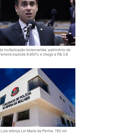
da multiplicação bolsonarista: patrimônio de
Ferreira explode 8.850% e chega a R$ 3,8
Lula reforça Lei Maria da Penha: 783 mil