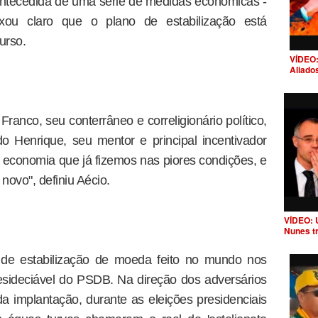
antecedida de uma série de medidas econômicas -
xou claro que o plano de estabilização está
urso.
VÍDEO:
Aliado
ranco, seu conterrâneo e correligionário político,
o Henrique, seu mentor e principal incentivador
a economia que já fizemos nas piores condições, e
ovo", definiu Aécio.
VÍDEO: 
Nunes t
o de estabilização de moeda feito no mundo nos
esideciável do PSDB. Na direção dos adversários
da implantação, durante as eleições presidenciais