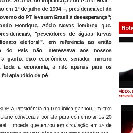
elos 20 anos de implantação do Plano Real –
 em 1º de julho de 1994 --, presidenciável do
overno do PT levaram Brasil à desesperança";
nando Henrique, Aécio Neves lembrou que,
Notí
residenciais, "pescadores de águas turvas
onato eleitoral'", em referência ao então
so do País não interessava aos nossos
na ganha eixo econômico; senador mineiro
a toda a economia, e não apenas para os
 foi aplaudido de pé
VÍDEO: 
renunci
PSDB à Presidência da República ganhou um eixo
solene convocada por ele para comemorar os 20
eal – moeda que entrou em circulação em 1º de