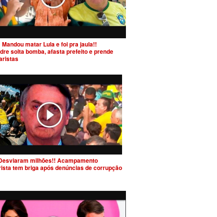
 Mandou matar Lula e foi pra jaula!!
dre solta bomba, afasta prefeito e prende
aristas
Desviaram milhões!! Acampamento
rista tem briga após denúncias de corrupção