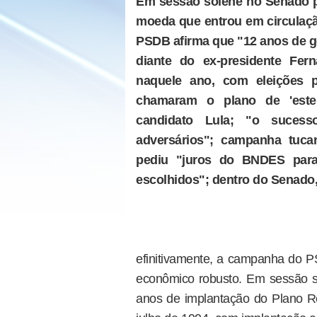
Em sessão solene no Senado p
moeda que entrou em circulação
PSDB afirma que "12 anos de g
diante do ex-presidente Fer
naquele ano, com eleições p
chamaram o plano de 'esteli
candidato Lula; "o suces
adversários"; campanha tuca
pediu "juros do BNDES par
escolhidos"; dentro do Senado,
efinitivamente, a campanha do 
econômico robusto. Em sessão 
anos de implantação do Plano R