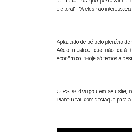
de 1994, "os que pescavam em 
eleitoral'". "A eles não interessav
Aplaudido de pé pelo plenário de 
Aécio mostrou que não dará t
econômico. "Hoje só temos a des
O PSDB divulgou em seu site, nes
Plano Real, com destaque para a 