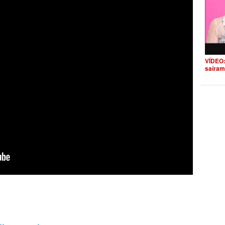
VÍDEO:
saíram