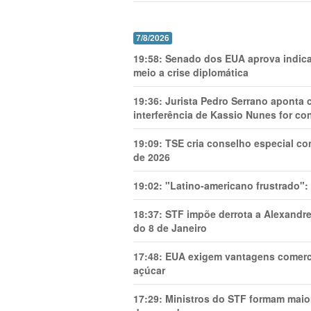
7/8/2026
19:58:
Senado dos EUA aprova indica
meio a crise diplomática
19:36:
Jurista Pedro Serrano aponta
interferência de Kassio Nunes for co
19:09:
TSE cria conselho especial co
de 2026
19:02:
"Latino-americano frustrado":
18:37:
STF impõe derrota a Alexandre
do 8 de Janeiro
17:48:
EUA exigem vantagens comercia
açúcar
17:29:
Ministros do STF formam maio