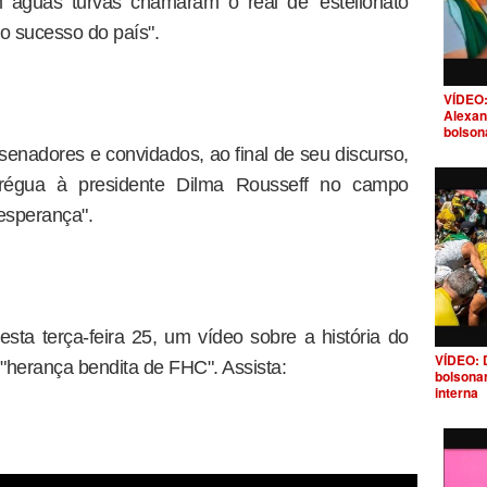
águas turvas chamaram o real de 'estelionato
a o sucesso do país".
VÍDEO:
Alexan
bolson
senadores e convidados, ao final de seu discurso,
régua à presidente Dilma Rousseff no campo
esperança".
ta terça-feira 25, um vídeo sobre a história do
VÍDEO: 
"herança bendita de FHC". Assista:
bolsona
interna