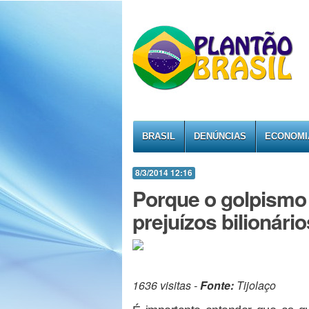
BRASIL
DENÚNCIAS
ECONOMI
8/3/2014 12:16
Porque o golpismo
prejuízos bilionári
1636 visitas -
Fonte:
Tijolaço