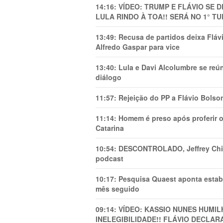
14:16:
VÍDEO: TRUMP E FLÁVIO SE 
LULA RINDO À TOA!! SERÁ NO 1° TU
13:49:
Recusa de partidos deixa Flá
Alfredo Gaspar para vice
13:40:
Lula e Davi Alcolumbre se reú
diálogo
11:57:
Rejeição do PP a Flávio Bolso
11:14:
Homem é preso após proferir o
Catarina
10:54:
DESCONTROLADO, Jeffrey Chiqu
podcast
10:17:
Pesquisa Quaest aponta estab
mês seguido
09:14:
VÍDEO: KASSIO NUNES HUMl
INELEGIBILIDADE!! FLÁVIO DECLAR