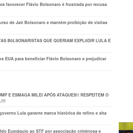
ra favorecer Flávio Bolsonaro é frustrada por recusa
rso de Jair Bolsonaro e mantém proibição de visitas
TAS B0LSONARlSTAS QUE QUERIAM EXPL0DlR LULA E
s EUA para beneficiar Flávio Bolsonaro e prejudicar
MP E ESMAGA MILEI APÓS ATAQUES!! RESPEITEM O
!!!
overno Lula garante marca histórica de refino e alta
do Eustáquio ao STF por associação criminosa e