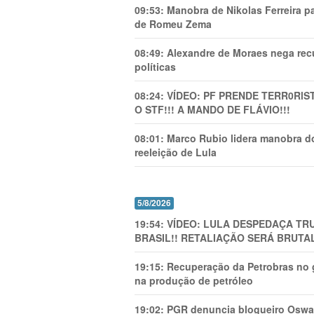
09:53:
Manobra de Nikolas Ferreira pa
de Romeu Zema
08:49:
Alexandre de Moraes nega recu
políticas
08:24:
VÍDEO: PF PRENDE TERR0RlS
O STF!!! A MANDO DE FLÁVIO!!!
08:01:
Marco Rubio lidera manobra do
reeleição de Lula
5/8/2026
19:54:
VÍDEO: LULA DESPEDAÇA TRU
BRASIL!! RETALIAÇÃO SERÁ BRUTAL
19:15:
Recuperação da Petrobras no g
na produção de petróleo
19:02:
PGR denuncia blogueiro Oswal