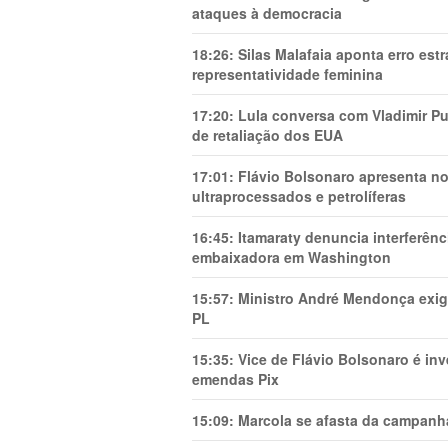
ataques à democracia
18:26:
Silas Malafaia aponta erro es
representatividade feminina
17:20:
Lula conversa com Vladimir Put
de retaliação dos EUA
17:01:
Flávio Bolsonaro apresenta no
ultraprocessados e petrolíferas
16:45:
Itamaraty denuncia interferên
embaixadora em Washington
15:57:
Ministro André Mendonça exig
PL
15:35:
Vice de Flávio Bolsonaro é in
emendas Pix
15:09:
Marcola se afasta da campanha