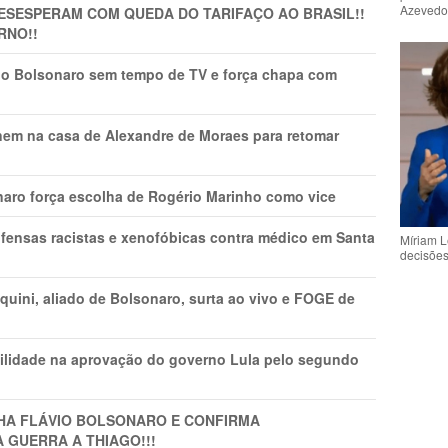
Azeved
DESESPERAM COM QUEDA DO TARIFAÇO AO BRASIL!!
RNO!!
vio Bolsonaro sem tempo de TV e força chapa com
nem na casa de Alexandre de Moraes para retomar
naro força escolha de Rogério Marinho como vice
fensas racistas e xenofóbicas contra médico em Santa
Míriam L
decisõe
ini, aliado de Bolsonaro, surta ao vivo e FOGE de
ilidade na aprovação do governo Lula pelo segundo
LHA FLÁVIO BOLSONARO E CONFIRMA
A GUERRA A THIAGO!!!