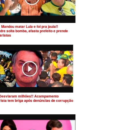
 Mandou matar Lula e foi pra jaula!!
dre solta bomba, afasta prefeito e prende
aristas
Desviaram milhões!! Acampamento
rista tem briga após denúncias de corrupção