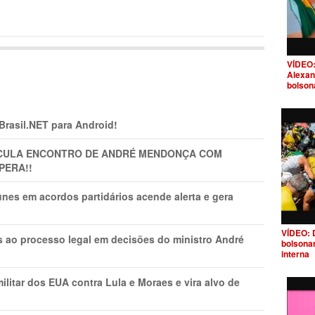
VÍDEO:
Alexan
bolson
 Brasil.NET para Android!
TICULA ENCONTRO DE ANDRÉ MENDONÇA COM
PERA!!
nes em acordos partidários acende alerta e gera
VÍDEO: 
os ao processo legal em decisões do ministro André
bolsona
interna
litar dos EUA contra Lula e Moraes e vira alvo de