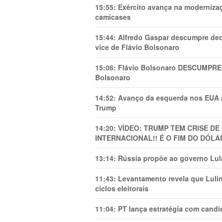
15:55:
Exército avança na modernizaç
camicases
15:44:
Alfredo Gaspar descumpre dec
vice de Flávio Bolsonaro
15:06:
Flávio Bolsonaro DESCUMPRE 
Bolsonaro
14:52:
Avanço da esquerda nos EUA
Trump
14:20:
VÍDEO: TRUMP TEM CRlSE DE
INTERNACIONAL!! É O FIM DO DÓLA
13:14:
Rússia propõe ao governo Lula
11:43:
Levantamento revela que Luli
ciclos eleitorais
11:04:
PT lança estratégia com candi