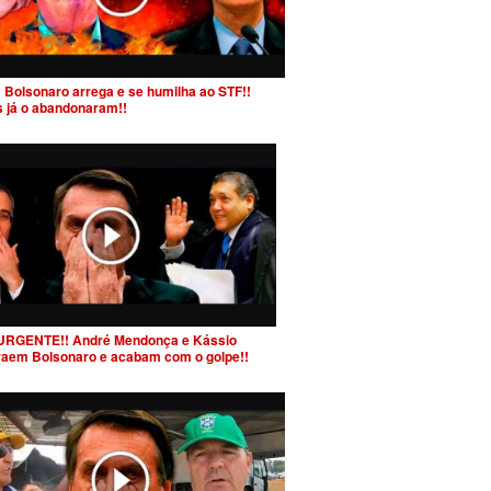
 Bolsonaro arrega e se humilha ao STF!!
s já o abandonaram!!
URGENTE!! André Mendonça e Kássio
raem Bolsonaro e acabam com o golpe!!