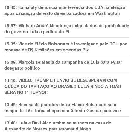
16:45:
Itamaraty denuncia interferência dos EUA na eleição
após cassação de visto de embaixadora em Washington
15:57:
Ministro André Mendonça exige dados de publicidade
do governo Lula a pedido do PL
15:35:
Vice de Flávio Bolsonaro é investigado pelo TCU por
repasse de R$ 6 milhões em emendas Pix
15:09:
Marcola se afasta da campanha de Lula para evitar
desgaste político
14:16:
VÍDEO: TRUMP E FLÁVIO SE DESESPERAM COM
QUEDA DO TARIFAÇO AO BRASIL!! LULA RINDO À TOA!!
SERÁ NO 1° TURNO!!
13:49:
Recusa de partidos deixa Flávio Bolsonaro sem
tempo de TV e força chapa com Alfredo Gaspar para vice
13:40:
Lula e Davi Alcolumbre se reúnem na casa de
Alexandre de Moraes para retomar diálogo