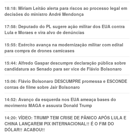
18:18:
Míriam Leitão alerta para riscos ao processo legal em
decisões do ministro André Mendonça
17:58:
Deputado do PL sugere ação militar dos EUA contra
Lula e Moraes e vira alvo de denúncias
15:55:
Exército avança na modernização militar com edital
para compra de drones camicases
15:44:
Alfredo Gaspar descumpre declaração pública sobre
candidatura ao Senado para ser vice de Flávio Bolsonaro
15:06:
Flávio Bolsonaro DESCUMPRE promessa e ESCONDE
contas de filme sobre Jair Bolsonaro
14:52:
Avanço da esquerda nos EUA ameaça bases do
movimento MAGA e assusta Donald Trump
14:20:
VÍDEO: TRUMP TEM CRlSE DE PÂNlCO APÓS LULA E
CHINA LANÇAREM PIX INTERNACIONAL!! É O FIM DO
DÓLAR!! ACABOU!!