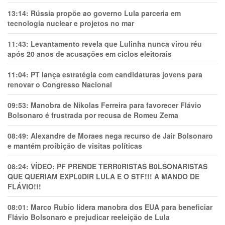
13:14:
Rússia propõe ao governo Lula parceria em
tecnologia nuclear e projetos no mar
11:43:
Levantamento revela que Lulinha nunca virou réu
após 20 anos de acusações em ciclos eleitorais
11:04:
PT lança estratégia com candidaturas jovens para
renovar o Congresso Nacional
09:53:
Manobra de Nikolas Ferreira para favorecer Flávio
Bolsonaro é frustrada por recusa de Romeu Zema
08:49:
Alexandre de Moraes nega recurso de Jair Bolsonaro
e mantém proibição de visitas políticas
08:24:
VÍDEO: PF PRENDE TERR0RlSTAS B0LSONARlSTAS
QUE QUERIAM EXPL0DlR LULA E O STF!!! A MANDO DE
FLÁVIO!!!
08:01:
Marco Rubio lidera manobra dos EUA para beneficiar
Flávio Bolsonaro e prejudicar reeleição de Lula