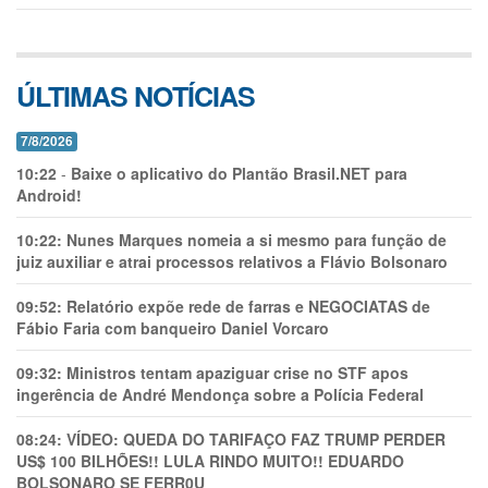
ÚLTIMAS NOTÍCIAS
7/8/2026
10:22
-
Baixe o aplicativo do Plantão Brasil.NET para
Android!
10:22:
Nunes Marques nomeia a si mesmo para função de
juiz auxiliar e atrai processos relativos a Flávio Bolsonaro
09:52:
Relatório expõe rede de farras e NEGOCIATAS de
Fábio Faria com banqueiro Daniel Vorcaro
09:32:
Ministros tentam apaziguar crise no STF apos
ingerência de André Mendonça sobre a Polícia Federal
08:24:
VÍDEO: QUEDA DO TARIFAÇO FAZ TRUMP PERDER
US$ 100 BILHÕES!! LULA RINDO MUITO!! EDUARDO
BOLSONARO SE FERR0U