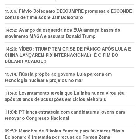
15:06:
Flávio Bolsonaro DESCUMPRE promessa e ESCONDE
contas de filme sobre Jair Bolsonaro
14:52:
Avanço da esquerda nos EUA ameaça bases do
movimento MAGA e assusta Donald Trump
14:20:
VÍDEO: TRUMP TEM CRlSE DE PÂNlCO APÓS LULA E
CHINA LANÇAREM PIX INTERNACIONAL!! É O FIM DO
DÓLAR!! ACABOU!!
13:14:
Rússia propõe ao governo Lula parceria em
tecnologia nuclear e projetos no mar
11:43:
Levantamento revela que Lulinha nunca virou réu
após 20 anos de acusações em ciclos eleitorais
11:04:
PT lança estratégia com candidaturas jovens para
renovar o Congresso Nacional
09:53:
Manobra de Nikolas Ferreira para favorecer Flávio
Bolsonaro é frustrada por recusa de Romeu Zema