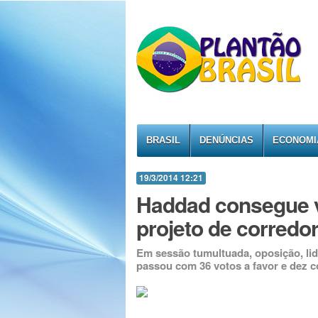
BRASIL
DENÚNCIAS
ECONOMI
19/3/2014 12:21
Haddad consegue v
projeto de corredo
Em sessão tumultuada, oposição, lid
passou com 36 votos a favor e dez c