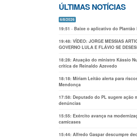
ÚLTIMAS NOTÍCIAS
6/8/2026
19:51
-
Baixe o aplicativo do Plantão
19:48:
VÍDEO: JORGE MESSIAS AR
GOVERNO LULA E FLÁVIO SE DESES
18:28:
Atuação do ministro Kássio Nu
crítica de Reinaldo Azevedo
18:18:
Míriam Leitão alerta para risc
Mendonça
17:58:
Deputado do PL sugere ação mi
denúncias
15:55:
Exército avança na modernizaç
camicases
15:44:
Alfredo Gaspar descumpre dec