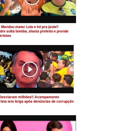
 Mandou matar Lula e foi pra jaula!!
dre solta bomba, afasta prefeito e prende
aristas
Desviaram milhões!! Acampamento
rista tem briga após denúncias de corrupção