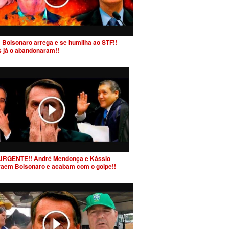
 Bolsonaro arrega e se humilha ao STF!!
s já o abandonaram!!
URGENTE!! André Mendonça e Kássio
raem Bolsonaro e acabam com o golpe!!