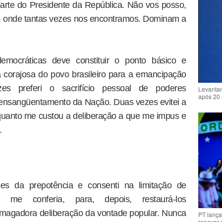
parte do Presidente da República. Não vos posso,
ca, onde tantas vezes nos encontramos. Dominam a
democráticas deve constituir o ponto básico e
ta corajosa do povo brasileiro para a emancipação
zes preferi o sacrifício pessoal de poderes
Levantam
após 20 
ao ensangüentamento da Nação. Duas vezes evitei a
quanto me custou a deliberação a que me impus e
.
es da prepotência e consenti na limitação de
 me conferia, para, depois, restaurá-los
smagadora deliberação da vontade popular. Nunca
PT lança
renovar