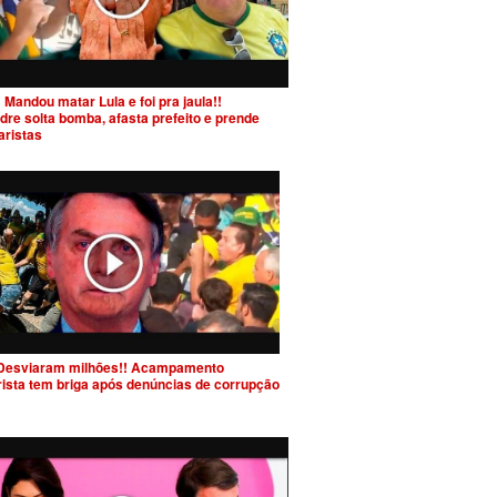
 Mandou matar Lula e foi pra jaula!!
dre solta bomba, afasta prefeito e prende
aristas
Desviaram milhões!! Acampamento
rista tem briga após denúncias de corrupção