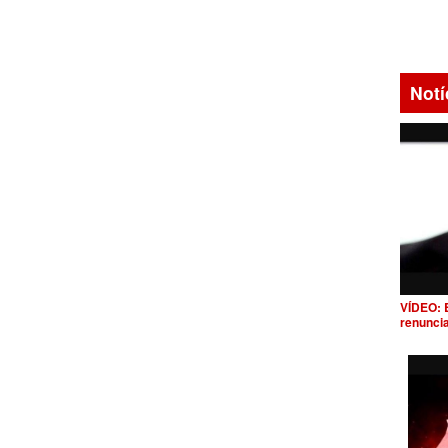
Notí
VÍDEO: 
renunci