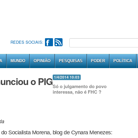
REDES SOCIAIS:
A
MUNDO
OPINIÃO
PESQUISAS
PODER
POLÍTICA
nunciou o PIG
1/4/2014 10:03
Só o julgamento do povo
interessa, não é FHC ?
da
 do Socialista Morena, blog de Cynara Menezes: