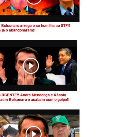
 Bolsonaro arrega e se humilha ao STF!!
s já o abandonaram!!
URGENTE!! André Mendonça e Kássio
raem Bolsonaro e acabam com o golpe!!