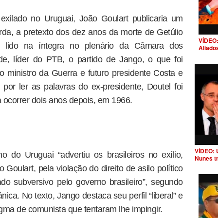
xilado no Uruguai, João Goulart publicaria um
da, a pretexto dos dez anos da morte de Getúlio
VÍDEO:
 lido na íntegra no plenário da Câmara dos
Aliado
e, líder do PTB, o partido de Jango, o que foi
 ministro da Guerra e futuro presidente Costa e
por ler as palavras do ex-presidente, Doutel foi
 ocorrer dois anos depois, em 1966.
VÍDEO: 
no do Uruguai “advertiu os brasileiros no exílio,
Nunes t
Goulart, pela violação do direito de asilo político
do subversivo pelo governo brasileiro”, segundo
ca. No texto, Jango destaca seu perfil “liberal” e
tigma de comunista que tentaram lhe impingir.