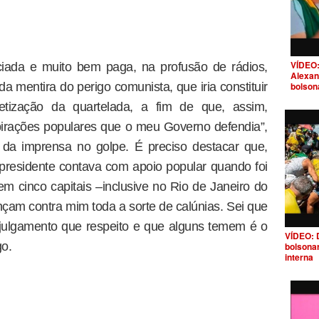
VÍDEO:
ciada e muito bem paga, na profusão de rádios,
Alexan
bolson
 da mentira do perigo comunista, que iria constituir
etização da quartelada, a fim de que, assim,
irações populares que o meu Governo defendia”,
 da imprensa no golpe. É preciso destacar que,
presidente contava com apoio popular quando foi
em cinco capitais –inclusive no Rio de Janeiro do
ançam contra mim toda a sorte de calúnias. Sei que
 julgamento que respeito e que alguns temem é o
VÍDEO: 
go.
bolsona
interna