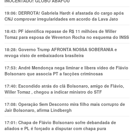
INOCENTADO! GLOBO ABAFOU
19:06:
DERROTA! Gabriela Hardt é afastada do cargo após
CNJ comprovar irregularidades em acordo da Lava Jato
18:43:
PF identifica repasse de R$ 11 milhões de Willer
Tomaz para esposa de Weverton Rocha no esquema do INSS
18:28:
Governo Trump AFRONTA NOSSA SOBERANIA e
revoga visto de embaixadora brasileira
17:53:
André Mendonça nega liminar e libera vídeo de Flávio
Bolsonaro que associa PT a facções criminosas
17:40:
Escondido atrás do clã Bolsonaro, amigo de Flávio,
Willer Tomaz , chegou a indicar ministro do STF
17:08:
Operação Sem Desconto mira filho mais corrupto de
Jair Bolsonaro, afirma Lindbergh
17:01:
Chapa de Flávio Bolsonaro sofre debandada de
aliados e PL é forçado a disputar com chapa pura