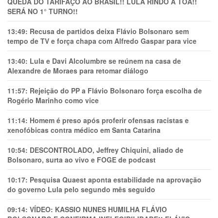
QUEDA DO TARIFAÇO AO BRASIL!! LULA RINDO À TOA!!
SERÁ NO 1° TURNO!!
13:49:
Recusa de partidos deixa Flávio Bolsonaro sem
tempo de TV e força chapa com Alfredo Gaspar para vice
13:40:
Lula e Davi Alcolumbre se reúnem na casa de
Alexandre de Moraes para retomar diálogo
11:57:
Rejeição do PP a Flávio Bolsonaro força escolha de
Rogério Marinho como vice
11:14:
Homem é preso após proferir ofensas racistas e
xenofóbicas contra médico em Santa Catarina
10:54:
DESCONTROLADO, Jeffrey Chiquini, aliado de
Bolsonaro, surta ao vivo e FOGE de podcast
10:17:
Pesquisa Quaest aponta estabilidade na aprovação
do governo Lula pelo segundo mês seguido
09:14:
VÍDEO: KASSIO NUNES HUMlLHA FLÁVIO