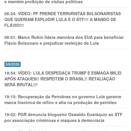
e mantém proibição de visitas políticas
08:24:
VÍDEO: PF PRENDE TERR0RlSTAS B0LSONARlSTAS
QUE QUERIAM EXPL0DlR LULA E O STF!!! A MANDO DE
FLÁVIO!!!
08:01:
Marco Rubio lidera manobra dos EUA para beneficiar
Flávio Bolsonaro e prejudicar reeleição de Lula
5/8/2026
19:54:
VÍDEO: LULA DESPEDAÇA TRUMP E ESMAGA MILEI
APÓS ATAQUES!! RESPEITEM O BRASIL!! RETALIAÇÃO
SERÁ BRUTAL!!!
19:15:
Recuperação da Petrobras no governo Lula garante
marca histórica de refino e alta na produção de petróleo
19:02:
PGR denuncia blogueiro Oswaldo Eustáquio ao STF
por associação criminosa e ataques à democracia