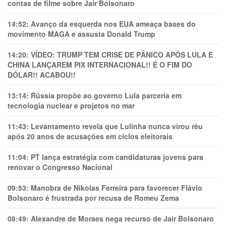
contas de filme sobre Jair Bolsonaro
14:52:
Avanço da esquerda nos EUA ameaça bases do
movimento MAGA e assusta Donald Trump
14:20:
VÍDEO: TRUMP TEM CRlSE DE PÂNlCO APÓS LULA E
CHINA LANÇAREM PIX INTERNACIONAL!! É O FIM DO
DÓLAR!! ACABOU!!
13:14:
Rússia propõe ao governo Lula parceria em
tecnologia nuclear e projetos no mar
11:43:
Levantamento revela que Lulinha nunca virou réu
após 20 anos de acusações em ciclos eleitorais
11:04:
PT lança estratégia com candidaturas jovens para
renovar o Congresso Nacional
09:53:
Manobra de Nikolas Ferreira para favorecer Flávio
Bolsonaro é frustrada por recusa de Romeu Zema
08:49:
Alexandre de Moraes nega recurso de Jair Bolsonaro