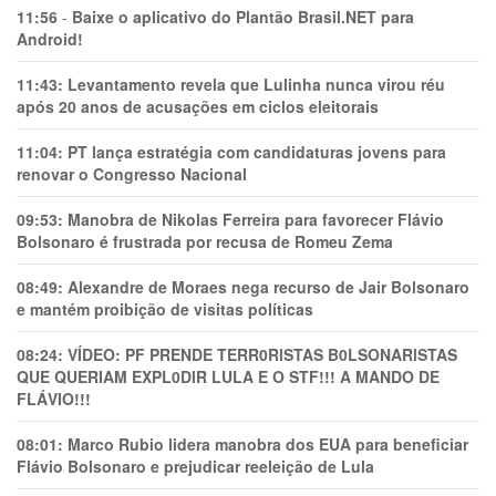
11:56
-
Baixe o aplicativo do Plantão Brasil.NET para
Android!
11:43:
Levantamento revela que Lulinha nunca virou réu
após 20 anos de acusações em ciclos eleitorais
11:04:
PT lança estratégia com candidaturas jovens para
renovar o Congresso Nacional
09:53:
Manobra de Nikolas Ferreira para favorecer Flávio
Bolsonaro é frustrada por recusa de Romeu Zema
08:49:
Alexandre de Moraes nega recurso de Jair Bolsonaro
e mantém proibição de visitas políticas
08:24:
VÍDEO: PF PRENDE TERR0RlSTAS B0LSONARlSTAS
QUE QUERIAM EXPL0DlR LULA E O STF!!! A MANDO DE
FLÁVIO!!!
08:01:
Marco Rubio lidera manobra dos EUA para beneficiar
Flávio Bolsonaro e prejudicar reeleição de Lula