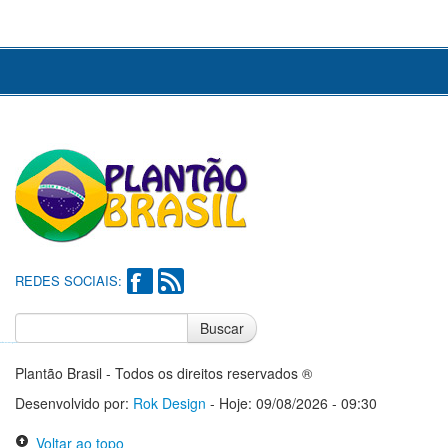
REDES SOCIAIS:
Buscar
Notícias do Flamengo
Notícias do Corinthians
Plantão Brasil - Todos os direitos reservados ®
Desenvolvido por:
Rok Design
- Hoje: 09/08/2026 - 09:30
Voltar ao topo