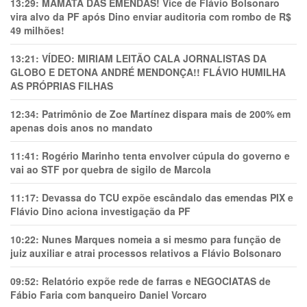
13:29:
MAMATA DAS EMENDAS! Vice de Flávio Bolsonaro
vira alvo da PF após Dino enviar auditoria com rombo de R$
49 milhões!
13:21:
VÍDEO: MIRIAM LEITÃO CALA JORNALISTAS DA
GLOBO E DETONA ANDRÉ MENDONÇA!! FLÁVIO HUMILHA
AS PRÓPRIAS FILHAS
12:34:
Patrimônio de Zoe Martínez dispara mais de 200% em
apenas dois anos no mandato
11:41:
Rogério Marinho tenta envolver cúpula do governo e
vai ao STF por quebra de sigilo de Marcola
11:17:
Devassa do TCU expõe escândalo das emendas PIX e
Flávio Dino aciona investigação da PF
10:22:
Nunes Marques nomeia a si mesmo para função de
juiz auxiliar e atrai processos relativos a Flávio Bolsonaro
09:52:
Relatório expõe rede de farras e NEGOCIATAS de
Fábio Faria com banqueiro Daniel Vorcaro