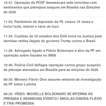
12:31:
Operação da PCDF desmascara rede terrorista com
seminarista que planejava ataques em Brasília nas Eleições
de 2026
11:53:
Patrimônio de deputado do PL cresce 19 vezes e
inclui fuzis, imóvel e carro de luxo
11:34:
Coalizão de 25 estados dos EUA entra na Justiça para
derrubar tarifas ilegais do governo Trump contra o Brasil
11:26:
Advogado ligado a Flávio Bolsonaro é alvo da PF em
operação sobre fraudes no INSS
10:46:
Polícia Civil deflagra operação contra grupo suspeito
de planejar atentados em Brasília para as eleições de 2026
08:35:
Ministro Flávio Dino assume relatoria de investigação
da PF sobre Lulinha
08:32:
VÍDEO: MICHELLE BOLSONARO SE INTERNA ÀS
PRESSAS E ABANDONA EVENTO!! NIKOLAS IGNORA FLÁVIO
E TRAl PROMESSA