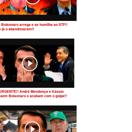
 Bolsonaro arrega e se humilha ao STF!!
s já o abandonaram!!
URGENTE!! André Mendonça e Kássio
raem Bolsonaro e acabam com o golpe!!