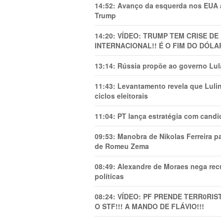
14:52:
Avanço da esquerda nos EUA
Trump
14:20:
VÍDEO: TRUMP TEM CRlSE DE
INTERNACIONAL!! É O FIM DO DÓLA
13:14:
Rússia propõe ao governo Lula
11:43:
Levantamento revela que Luli
ciclos eleitorais
11:04:
PT lança estratégia com candi
09:53:
Manobra de Nikolas Ferreira pa
de Romeu Zema
08:49:
Alexandre de Moraes nega recu
políticas
08:24:
VÍDEO: PF PRENDE TERR0RlS
O STF!!! A MANDO DE FLÁVIO!!!