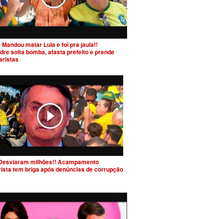
 Mandou matar Lula e foi pra jaula!!
dre solta bomba, afasta prefeito e prende
aristas
Desviaram milhões!! Acampamento
rista tem briga após denúncias de corrupção