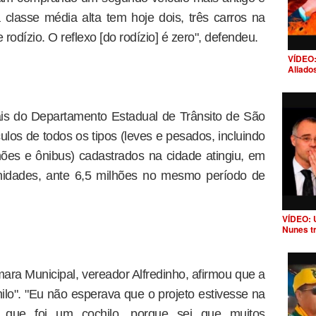
 classe média alta tem hoje dois, três carros na
rodízio. O reflexo [do rodízio] é zero", defendeu.
VÍDEO:
Aliado
ais do Departamento Estadual de Trânsito de São
ulos de todos os tipos (leves e pesados, incluindo
ões e ônibus) cadastrados na cidade atingiu, em
unidades, ante 6,5 milhões no mesmo período de
VÍDEO: 
Nunes t
ara Municipal, vereador Alfredinho, afirmou que a
ilo". "Eu não esperava que o projeto estivesse na
 que foi um cochilo, porque sei que muitos