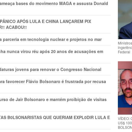
 ameaça bases do movimento MAGA e assusta Donald
 PÂNlCO APÓS LULA E CHINA LANÇAREM PIX
R!! ACABOU!!
 parceria em tecnologia nuclear e projetos no mar
Ministro
ingerênc
nha nunca virou réu após 20 anos de acusações em
Federal
daturas jovens para renovar o Congresso Nacional
ra favorecer Flávio Bolsonaro é frustrada por recusa
rso de Jair Bolsonaro e mantém proibição de visitas
TAS B0LSONARlSTAS QUE QUERIAM EXPL0DlR LULA E
VÍDEO:
US$ 100
BOLSON