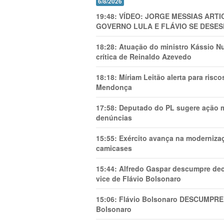
6/8/2026
19:48:
VÍDEO: JORGE MESSIAS AR
GOVERNO LULA E FLÁVIO SE DESES
18:28:
Atuação do ministro Kássio Nu
crítica de Reinaldo Azevedo
18:18:
Míriam Leitão alerta para risc
Mendonça
17:58:
Deputado do PL sugere ação mi
denúncias
15:55:
Exército avança na modernizaç
camicases
15:44:
Alfredo Gaspar descumpre dec
vice de Flávio Bolsonaro
15:06:
Flávio Bolsonaro DESCUMPRE 
Bolsonaro