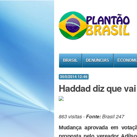
BRASIL
DENÚNCIAS
ECONOMI
30/5/2014 12:46
Haddad diz que vai
863 visitas -
Fonte:
Brasil 247
Mudança aprovada em votaçã
proposta pelo vereador Adíl