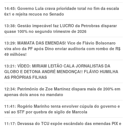
14:45:
Governo Lula crava prioridade total no fim da escala
6x1 e rejeita recuos no Senado
13:38:
Gestão impecável faz LUCRO da Petrobras disparar
quase 100% no segundo trimestre de 2026
13:29:
MAMATA DAS EMENDAS! Vice de Flávio Bolsonaro
vira alvo da PF após Dino enviar auditoria com rombo de R$
49 milhões!
13:21:
VÍDEO: MIRIAM LEITÃO CALA JORNALISTAS DA
GLOBO E DETONA ANDRÉ MENDONÇA!! FLÁVIO HUMILHA
AS PRÓPRIAS FILHAS
12:34:
Patrimônio de Zoe Martínez dispara mais de 200% em
apenas dois anos no mandato
11:41:
Rogério Marinho tenta envolver cúpula do governo e
vai ao STF por quebra de sigilo de Marcola
11:17:
Devassa do TCU expõe escândalo das emendas PIX e