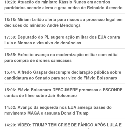
18:28:
Atuação do ministro Kássio Nunes em acordos
partidários acende alerta e gera crítica de Reinaldo Azevedo
18:18:
Míriam Leitão alerta para riscos ao processo legal em
decisões do ministro André Mendonça
17:58:
Deputado do PL sugere ação militar dos EUA contra
Lula e Moraes e vira alvo de denúncias
15:55:
Exército avança na modernização militar com edital
para compra de drones camicases
15:44:
Alfredo Gaspar descumpre declaração pública sobre
candidatura ao Senado para ser vice de Flávio Bolsonaro
15:06:
Flávio Bolsonaro DESCUMPRE promessa e ESCONDE
contas de filme sobre Jair Bolsonaro
14:52:
Avanço da esquerda nos EUA ameaça bases do
movimento MAGA e assusta Donald Trump
14:20:
VÍDEO: TRUMP TEM CRlSE DE PÂNlCO APÓS LULA E