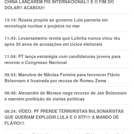
CHINA LANÇAREM PIX INTERNACIONAL!! É O FIM DO
DÓLAR!! ACABOU!!
13:14:
Rússia propõe ao governo Lula parceria em
tecnologia nuclear e projetos no mar
11:43:
Levantamento revela que Lulinha nunca virou réu
após 20 anos de acusações em ciclos eleitorais
11:04:
PT lança estratégia com candidaturas jovens para
renovar o Congresso Nacional
09:53:
Manobra de Nikolas Ferreira para favorecer Flávio
Bolsonaro é frustrada por recusa de Romeu Zema
08:49:
Alexandre de Moraes nega recurso de Jair Bolsonaro
e mantém proibição de visitas políticas
08:24:
VÍDEO: PF PRENDE TERR0RlSTAS B0LSONARlSTAS
QUE QUERIAM EXPL0DlR LULA E O STF!!! A MANDO DE
FLÁVIO!!!