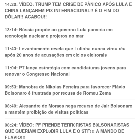
14:20:
VÍDEO: TRUMP TEM CRlSE DE PÂNlCO APÓS LULA E
CHINA LANÇAREM PIX INTERNACIONAL!! É O FIM DO
DÓLAR!! ACABOU!!
13:14:
Rússia propõe ao governo Lula parceria em
tecnologia nuclear e projetos no mar
11:43:
Levantamento revela que Lulinha nunca virou réu
após 20 anos de acusações em ciclos eleitorais
11:04:
PT lança estratégia com candidaturas jovens para
renovar o Congresso Nacional
09:53:
Manobra de Nikolas Ferreira para favorecer Flávio
Bolsonaro é frustrada por recusa de Romeu Zema
08:49:
Alexandre de Moraes nega recurso de Jair Bolsonaro
e mantém proibição de visitas políticas
08:24:
VÍDEO: PF PRENDE TERR0RlSTAS B0LSONARlSTAS
QUE QUERIAM EXPL0DlR LULA E O STF!!! A MANDO DE
FLÁVIO!!!