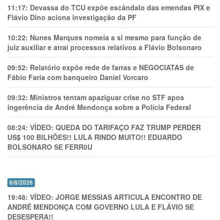
11:17:
Devassa do TCU expõe escândalo das emendas PIX e
Flávio Dino aciona investigação da PF
10:22:
Nunes Marques nomeia a si mesmo para função de
juiz auxiliar e atrai processos relativos a Flávio Bolsonaro
09:52:
Relatório expõe rede de farras e NEGOCIATAS de
Fábio Faria com banqueiro Daniel Vorcaro
09:32:
Ministros tentam apaziguar crise no STF apos
ingerência de André Mendonça sobre a Polícia Federal
08:24:
VÍDEO: QUEDA DO TARIFAÇO FAZ TRUMP PERDER
US$ 100 BILHÕES!! LULA RINDO MUITO!! EDUARDO
BOLSONARO SE FERR0U
6/8/2026
19:48:
VÍDEO: JORGE MESSIAS ARTICULA ENCONTRO DE
ANDRÉ MENDONÇA COM GOVERNO LULA E FLÁVIO SE
DESESPERA!!