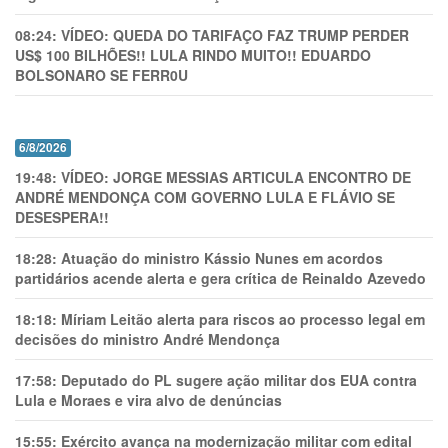
08:24:
VÍDEO: QUEDA DO TARIFAÇO FAZ TRUMP PERDER
US$ 100 BILHÕES!! LULA RINDO MUITO!! EDUARDO
BOLSONARO SE FERR0U
6/8/2026
19:48:
VÍDEO: JORGE MESSIAS ARTICULA ENCONTRO DE
ANDRÉ MENDONÇA COM GOVERNO LULA E FLÁVIO SE
DESESPERA!!
18:28:
Atuação do ministro Kássio Nunes em acordos
partidários acende alerta e gera crítica de Reinaldo Azevedo
18:18:
Míriam Leitão alerta para riscos ao processo legal em
decisões do ministro André Mendonça
17:58:
Deputado do PL sugere ação militar dos EUA contra
Lula e Moraes e vira alvo de denúncias
15:55:
Exército avança na modernização militar com edital