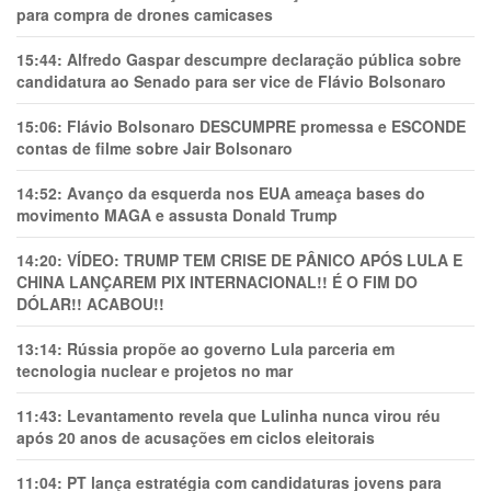
para compra de drones camicases
15:44:
Alfredo Gaspar descumpre declaração pública sobre
candidatura ao Senado para ser vice de Flávio Bolsonaro
15:06:
Flávio Bolsonaro DESCUMPRE promessa e ESCONDE
contas de filme sobre Jair Bolsonaro
14:52:
Avanço da esquerda nos EUA ameaça bases do
movimento MAGA e assusta Donald Trump
14:20:
VÍDEO: TRUMP TEM CRlSE DE PÂNlCO APÓS LULA E
CHINA LANÇAREM PIX INTERNACIONAL!! É O FIM DO
DÓLAR!! ACABOU!!
13:14:
Rússia propõe ao governo Lula parceria em
tecnologia nuclear e projetos no mar
11:43:
Levantamento revela que Lulinha nunca virou réu
após 20 anos de acusações em ciclos eleitorais
11:04:
PT lança estratégia com candidaturas jovens para