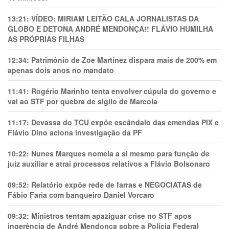
13:21:
VÍDEO: MIRIAM LEITÃO CALA JORNALISTAS DA
GLOBO E DETONA ANDRÉ MENDONÇA!! FLÁVIO HUMILHA
AS PRÓPRIAS FILHAS
12:34:
Patrimônio de Zoe Martínez dispara mais de 200% em
apenas dois anos no mandato
11:41:
Rogério Marinho tenta envolver cúpula do governo e
vai ao STF por quebra de sigilo de Marcola
11:17:
Devassa do TCU expõe escândalo das emendas PIX e
Flávio Dino aciona investigação da PF
10:22:
Nunes Marques nomeia a si mesmo para função de
juiz auxiliar e atrai processos relativos a Flávio Bolsonaro
09:52:
Relatório expõe rede de farras e NEGOCIATAS de
Fábio Faria com banqueiro Daniel Vorcaro
09:32:
Ministros tentam apaziguar crise no STF apos
ingerência de André Mendonça sobre a Polícia Federal