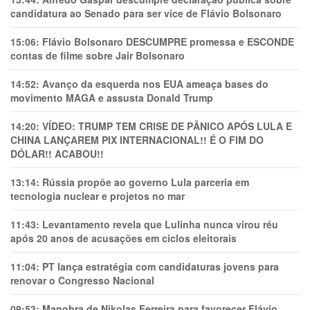
candidatura ao Senado para ser vice de Flávio Bolsonaro
15:06:
Flávio Bolsonaro DESCUMPRE promessa e ESCONDE
contas de filme sobre Jair Bolsonaro
14:52:
Avanço da esquerda nos EUA ameaça bases do
movimento MAGA e assusta Donald Trump
14:20:
VÍDEO: TRUMP TEM CRlSE DE PÂNlCO APÓS LULA E
CHINA LANÇAREM PIX INTERNACIONAL!! É O FIM DO
DÓLAR!! ACABOU!!
13:14:
Rússia propõe ao governo Lula parceria em
tecnologia nuclear e projetos no mar
11:43:
Levantamento revela que Lulinha nunca virou réu
após 20 anos de acusações em ciclos eleitorais
11:04:
PT lança estratégia com candidaturas jovens para
renovar o Congresso Nacional
09:53:
Manobra de Nikolas Ferreira para favorecer Flávio