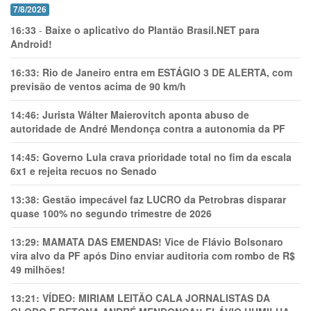
7/8/2026
16:33
-
Baixe o aplicativo do Plantão Brasil.NET para
Android!
16:33:
Rio de Janeiro entra em ESTÁGIO 3 DE ALERTA, com
previsão de ventos acima de 90 km/h
14:46:
Jurista Wálter Maierovitch aponta abuso de
autoridade de André Mendonça contra a autonomia da PF
14:45:
Governo Lula crava prioridade total no fim da escala
6x1 e rejeita recuos no Senado
13:38:
Gestão impecável faz LUCRO da Petrobras disparar
quase 100% no segundo trimestre de 2026
13:29:
MAMATA DAS EMENDAS! Vice de Flávio Bolsonaro
vira alvo da PF após Dino enviar auditoria com rombo de R$
49 milhões!
13:21:
VÍDEO: MIRIAM LEITÃO CALA JORNALISTAS DA