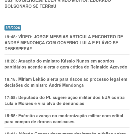
US$ 100 BILHÕES!! LULA RINDO MUITO!! EDUARDO
BOLSONARO SE FERR0U
6/8/2026
19:48:
VÍDEO: JORGE MESSIAS ARTICULA ENCONTRO DE
ANDRÉ MENDONÇA COM GOVERNO LULA E FLÁVIO SE
DESESPERA!!
18:28:
Atuação do ministro Kássio Nunes em acordos
partidários acende alerta e gera crítica de Reinaldo Azevedo
18:18:
Míriam Leitão alerta para riscos ao processo legal em
decisões do ministro André Mendonça
17:58:
Deputado do PL sugere ação militar dos EUA contra
Lula e Moraes e vira alvo de denúncias
15:55:
Exército avança na modernização militar com edital
para compra de drones camicases
15:44:
Alfredo Gaspar descumpre declaração pública sobre