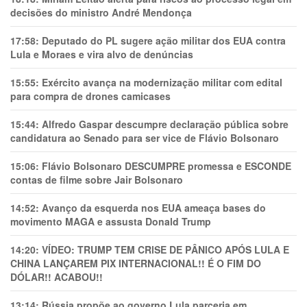
decisões do ministro André Mendonça
17:58:
Deputado do PL sugere ação militar dos EUA contra
Lula e Moraes e vira alvo de denúncias
15:55:
Exército avança na modernização militar com edital
para compra de drones camicases
15:44:
Alfredo Gaspar descumpre declaração pública sobre
candidatura ao Senado para ser vice de Flávio Bolsonaro
15:06:
Flávio Bolsonaro DESCUMPRE promessa e ESCONDE
contas de filme sobre Jair Bolsonaro
14:52:
Avanço da esquerda nos EUA ameaça bases do
movimento MAGA e assusta Donald Trump
14:20:
VÍDEO: TRUMP TEM CRlSE DE PÂNlCO APÓS LULA E
CHINA LANÇAREM PIX INTERNACIONAL!! É O FIM DO
DÓLAR!! ACABOU!!
13:14:
Rússia propõe ao governo Lula parceria em