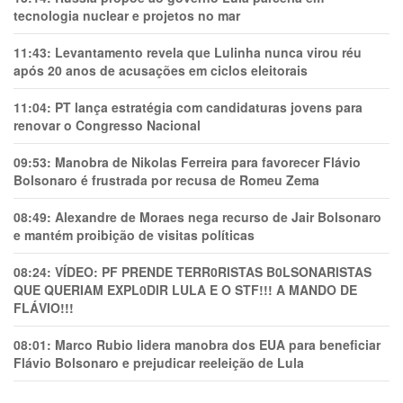
tecnologia nuclear e projetos no mar
11:43:
Levantamento revela que Lulinha nunca virou réu
após 20 anos de acusações em ciclos eleitorais
11:04:
PT lança estratégia com candidaturas jovens para
renovar o Congresso Nacional
09:53:
Manobra de Nikolas Ferreira para favorecer Flávio
Bolsonaro é frustrada por recusa de Romeu Zema
08:49:
Alexandre de Moraes nega recurso de Jair Bolsonaro
e mantém proibição de visitas políticas
08:24:
VÍDEO: PF PRENDE TERR0RlSTAS B0LSONARlSTAS
QUE QUERIAM EXPL0DlR LULA E O STF!!! A MANDO DE
FLÁVIO!!!
08:01:
Marco Rubio lidera manobra dos EUA para beneficiar
Flávio Bolsonaro e prejudicar reeleição de Lula