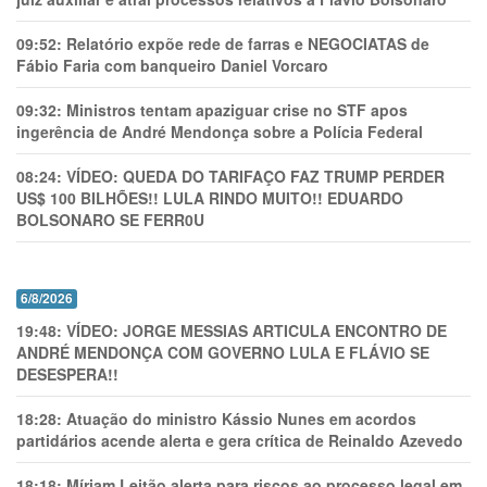
09:52:
Relatório expõe rede de farras e NEGOCIATAS de
Fábio Faria com banqueiro Daniel Vorcaro
09:32:
Ministros tentam apaziguar crise no STF apos
ingerência de André Mendonça sobre a Polícia Federal
08:24:
VÍDEO: QUEDA DO TARIFAÇO FAZ TRUMP PERDER
US$ 100 BILHÕES!! LULA RINDO MUITO!! EDUARDO
BOLSONARO SE FERR0U
6/8/2026
19:48:
VÍDEO: JORGE MESSIAS ARTICULA ENCONTRO DE
ANDRÉ MENDONÇA COM GOVERNO LULA E FLÁVIO SE
DESESPERA!!
18:28:
Atuação do ministro Kássio Nunes em acordos
partidários acende alerta e gera crítica de Reinaldo Azevedo
18:18:
Míriam Leitão alerta para riscos ao processo legal em