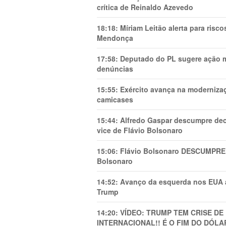
crítica de Reinaldo Azevedo
18:18:
Míriam Leitão alerta para risc
Mendonça
17:58:
Deputado do PL sugere ação mi
denúncias
15:55:
Exército avança na modernizaç
camicases
15:44:
Alfredo Gaspar descumpre dec
vice de Flávio Bolsonaro
15:06:
Flávio Bolsonaro DESCUMPRE 
Bolsonaro
14:52:
Avanço da esquerda nos EUA
Trump
14:20:
VÍDEO: TRUMP TEM CRlSE DE
INTERNACIONAL!! É O FIM DO DÓLA