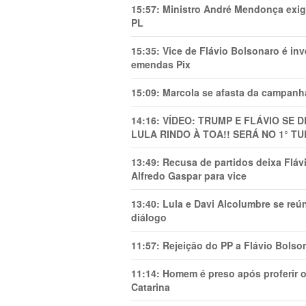
15:57:
Ministro André Mendonça exig
PL
15:35:
Vice de Flávio Bolsonaro é in
emendas Pix
15:09:
Marcola se afasta da campanha
14:16:
VÍDEO: TRUMP E FLÁVIO SE 
LULA RINDO À TOA!! SERÁ NO 1° TU
13:49:
Recusa de partidos deixa Flá
Alfredo Gaspar para vice
13:40:
Lula e Davi Alcolumbre se reú
diálogo
11:57:
Rejeição do PP a Flávio Bolso
11:14:
Homem é preso após proferir o
Catarina