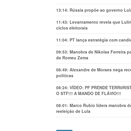
13:14:
Rússia propõe ao governo Lula
11:43:
Levantamento revela que Luli
ciclos eleitorais
11:04:
PT lança estratégia com candi
09:53:
Manobra de Nikolas Ferreira pa
de Romeu Zema
08:49:
Alexandre de Moraes nega recu
políticas
08:24:
VÍDEO: PF PRENDE TERR0RlS
O STF!!! A MANDO DE FLÁVIO!!!
08:01:
Marco Rubio lidera manobra do
reeleição de Lula