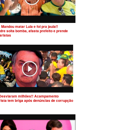
 Mandou matar Lula e foi pra jaula!!
dre solta bomba, afasta prefeito e prende
aristas
Desviaram milhões!! Acampamento
rista tem briga após denúncias de corrupção