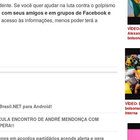
ente. Se você quer ajudar na luta contra o golpismo
e com seus amigos e em grupos de Facebook e
r acesso às informações, menos poder terá a
VÍDEO:
Alexan
bolson
VÍDEO: 
 Brasil.NET para Android!
bolsona
interna
TICULA ENCONTRO DE ANDRÉ MENDONÇA COM
PERA!!
nes em acordos partidários acende alerta e gera