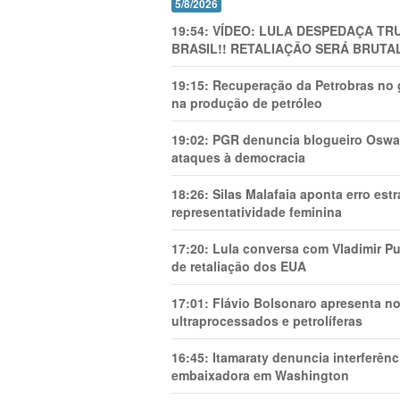
5/8/2026
19:54:
VÍDEO: LULA DESPEDAÇA TRU
BRASIL!! RETALIAÇÃO SERÁ BRUTAL
19:15:
Recuperação da Petrobras no g
na produção de petróleo
19:02:
PGR denuncia blogueiro Oswal
ataques à democracia
18:26:
Silas Malafaia aponta erro es
representatividade feminina
17:20:
Lula conversa com Vladimir Put
de retaliação dos EUA
17:01:
Flávio Bolsonaro apresenta no
ultraprocessados e petrolíferas
16:45:
Itamaraty denuncia interferên
embaixadora em Washington