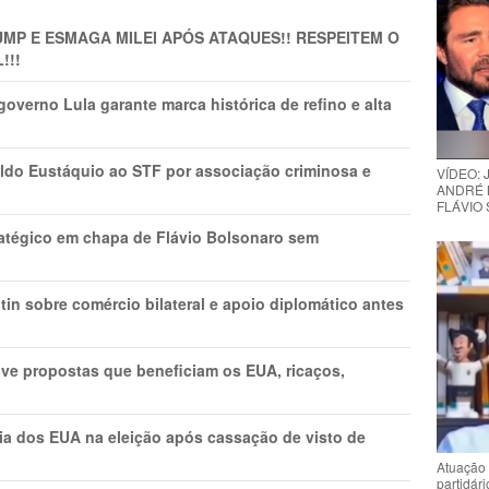
MP E ESMAGA MILEI APÓS ATAQUES!! RESPEITEM O
!!!
overno Lula garante marca histórica de refino e alta
do Eustáquio ao STF por associação criminosa e
VÍDEO:
ANDRÉ 
FLÁVIO
tratégico em chapa de Flávio Bolsonaro sem
in sobre comércio bilateral e apoio diplomático antes
ve propostas que beneficiam os EUA, ricaços,
cia dos EUA na eleição após cassação de visto de
Atuação 
partidár