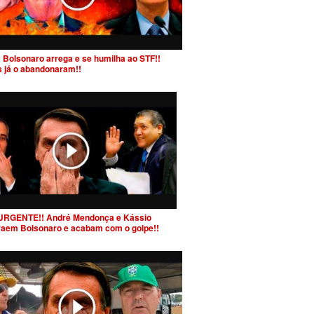
 Bolsonaro arrega e se humilha ao STF!!
s já o abandonaram!!
URGENTE!! André Mendonça e Kássio
raem Bolsonaro e acabam com o golpe!!