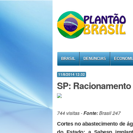
BRASIL
DENÚNCIAS
ECONOMI
11/8/2014 12:32
SP: Racionamento j
744 visitas -
Fonte:
Brasil 247
Cortes no abastecimento de ág
do Estado; a Sabesp implan