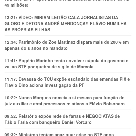
49 milhões!
13:21:
VÍDEO: MIRIAM LEITÃO CALA JORNALISTAS DA
GLOBO E DETONA ANDRÉ MENDONÇA!! FLÁVIO HUMILHA
AS PRÓPRIAS FILHAS
12:34:
Patrimônio de Zoe Martínez dispara mais de 200% em
apenas dois anos no mandato
11:41:
Rogério Marinho tenta envolver cúpula do governo e
vai ao STF por quebra de sigilo de Marcola
11:17:
Devassa do TCU expõe escândalo das emendas PIX e
Flávio Dino aciona investigação da PF
10:22:
Nunes Marques nomeia a si mesmo para função de
juiz auxiliar e atrai processos relativos a Flávio Bolsonaro
09:52:
Relatório expõe rede de farras e NEGOCIATAS de
Fábio Faria com banqueiro Daniel Vorcaro
09:32:
Ministros tentam apaziguar crise no STF apos