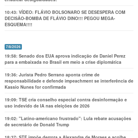
10:43:
VÍDEO: FLÁVIO BOLSONARO SE DESESPERA COM
DECISÃO-BOMBA DE FLÁVIO DINO!!! PEGOU MEGA-
ESQUEMA!!!!
7/8/2026
19:58:
Senado dos EUA aprova indicação de Daniel Perez
para a embaixada no Brasil em meio a crise diplomática
19:36:
Jurista Pedro Serrano aponta crime de
responsabilidade e defende impeachment se interferência de
Kassio Nunes for confirmada
19:09:
TSE cria conselho especial contra desinformação e
uso indevido de IA nas eleições de 2026
19:02:
"Latino-americano frustrado": Lula rebate acusações
de secretário de Donald Trump
18:37:
STF impõe derrota a Alexandre de Moraes e acolhe