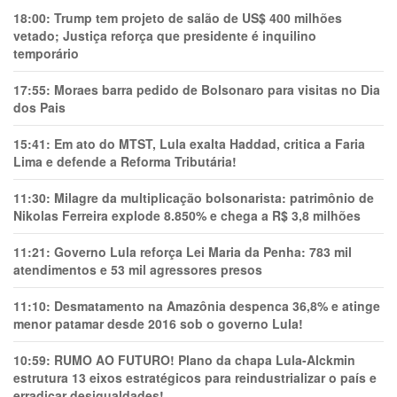
18:00:
Trump tem projeto de salão de US$ 400 milhões
vetado; Justiça reforça que presidente é inquilino
temporário
17:55:
Moraes barra pedido de Bolsonaro para visitas no Dia
dos Pais
15:41:
Em ato do MTST, Lula exalta Haddad, critica a Faria
Lima e defende a Reforma Tributária!
11:30:
Milagre da multiplicação bolsonarista: patrimônio de
Nikolas Ferreira explode 8.850% e chega a R$ 3,8 milhões
11:21:
Governo Lula reforça Lei Maria da Penha: 783 mil
atendimentos e 53 mil agressores presos
11:10:
Desmatamento na Amazônia despenca 36,8% e atinge
menor patamar desde 2016 sob o governo Lula!
10:59:
RUMO AO FUTURO! Plano da chapa Lula-Alckmin
estrutura 13 eixos estratégicos para reindustrializar o país e
erradicar desigualdades!