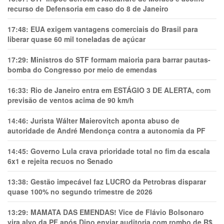
recurso de Defensoria em caso do 8 de Janeiro
17:48:
EUA exigem vantagens comerciais do Brasil para
liberar quase 60 mil toneladas de açúcar
17:29:
Ministros do STF formam maioria para barrar pautas-
bomba do Congresso por meio de emendas
16:33:
Rio de Janeiro entra em ESTÁGIO 3 DE ALERTA, com
previsão de ventos acima de 90 km/h
14:46:
Jurista Wálter Maierovitch aponta abuso de
autoridade de André Mendonça contra a autonomia da PF
14:45:
Governo Lula crava prioridade total no fim da escala
6x1 e rejeita recuos no Senado
13:38:
Gestão impecável faz LUCRO da Petrobras disparar
quase 100% no segundo trimestre de 2026
13:29:
MAMATA DAS EMENDAS! Vice de Flávio Bolsonaro
vira alvo da PF após Dino enviar auditoria com rombo de R$