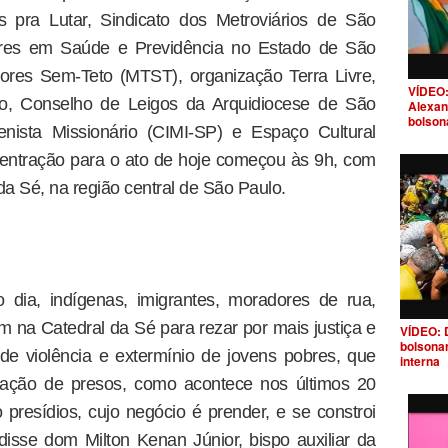
s pra Lutar, Sindicato dos Metroviários de São
dores em Saúde e Previdência no Estado de São
ores Sem-Teto (MTST), organização Terra Livre,
VÍDEO:
ro, Conselho de Leigos da Arquidiocese de São
Alexan
bolson
nista Missionário (CIMI-SP) e Espaço Cultural
entração para o ato de hoje começou às 9h, com
a Sé, na região central de São Paulo.
dia, indígenas, imigrantes, moradores de rua,
m na Catedral da Sé para rezar por mais justiça e
VÍDEO: 
bolsona
 de violência e extermínio de jovens pobres, que
interna
ação de presos, como acontece nos últimos 20
 presídios, cujo negócio é prender, e se constroi
disse dom Milton Kenan Júnior, bispo auxiliar da