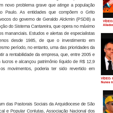
um novo problema grave que atinge a população
ão Paulo. As entidades que compõem o Grito
ívocos do governo de Geraldo Alckmin (PSDB) a
VÍDEO:
Aliado
nção do Sistema Cantareira, que opera no máximo
os mananciais. Estudos e alertas de especialistas
menos desde 1985, de que o investimento em
mesmo período, no entanto, uma das prioridades da
ir a rentabilidade da empresa, que, entre 2005 e
lucros e alcançou patrimônio líquido de R$ 12,9
 os movimentos, poderia ter sido revertido em
VÍDEO: 
Nunes t
um das Pastorais Sociais da Arquidiocese de São
dical e Popular Conlutas, Associação Nacional dos