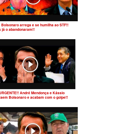
 Bolsonaro arrega e se humilha ao STF!!
s já o abandonaram!!
URGENTE!! André Mendonça e Kássio
raem Bolsonaro e acabam com o golpe!!