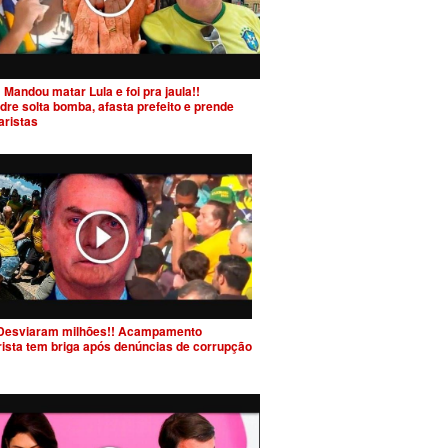
 Mandou matar Lula e foi pra jaula!!
dre solta bomba, afasta prefeito e prende
aristas
Desviaram milhões!! Acampamento
rista tem briga após denúncias de corrupção