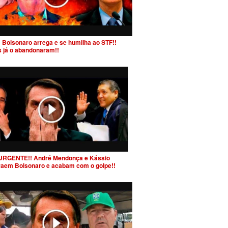
 Bolsonaro arrega e se humilha ao STF!!
s já o abandonaram!!
URGENTE!! André Mendonça e Kássio
raem Bolsonaro e acabam com o golpe!!