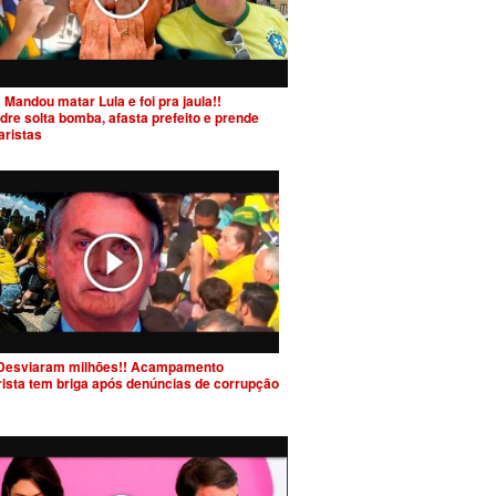
 Mandou matar Lula e foi pra jaula!!
dre solta bomba, afasta prefeito e prende
aristas
Desviaram milhões!! Acampamento
rista tem briga após denúncias de corrupção