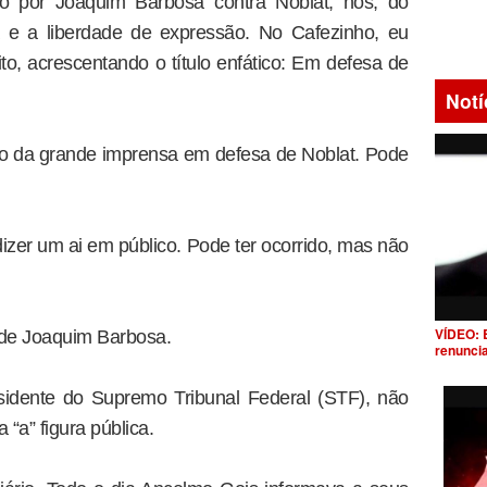
o por Joaquim Barbosa contra Noblat, nós, do
ta e a liberdade de expressão. No Cafezinho, eu
to, acrescentando o título enfático: Em defesa de
Notí
 da grande imprensa em defesa de Noblat. Pode
zer um ai em público. Pode ter ocorrido, mas não
VÍDEO: 
 de Joaquim Barbosa.
renunci
idente do Supremo Tribunal Federal (STF), não
 “a” figura pública.