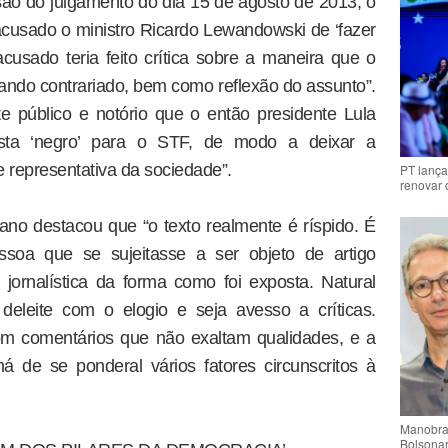
são do julgamento do dia 15 de agosto de 2013, o
cusado o ministro Ricardo Lewandowski de ‘fazer
cusado teria feito crítica sobre a maneira que o
ndo contrariado, bem como reflexão do assunto”.
 público e notório que o então presidente Lula
sta ‘negro’ para o STF, de modo a deixar a
 representativa da sociedade”.
PT lança
renovar
iano destacou que “o texto realmente é ríspido. É
ssoa que se sujeitasse a ser objeto de artigo
jornalística da forma como foi exposta. Natural
leite com o elogio e seja avesso a críticas.
com comentários que não exaltam qualidades, e a
 há de se ponderal vários fatores circunscritos à
Manobra 
Bolsonar