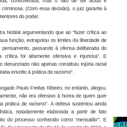
ida, controvertida, mas o fato de ser ácida e
ó criminosa. (Com essa decisão), o juiz garante à
etentores do poder.
ra Noblat argumentando que ao “fazer crítica ao
sua função, extrapolou os limites da liberdade de
e pensamento, passando à ofensa deliberada do
 crítica foi altamente ofensiva e injuriosa”. E
 denunciado não apenas constituiu injúria racial
aria envolto à prática de racismo”.
vogado Paulo Freitas Ribeiro, no entanto, alegou,
tivamente, não era ofensivo à honra de quem quer
a prática de racismo”. A defesa sustentou ainda
lística, notadamente elaborada a partir de fato
nto do processo conhecido como ‘mensalão’”. E