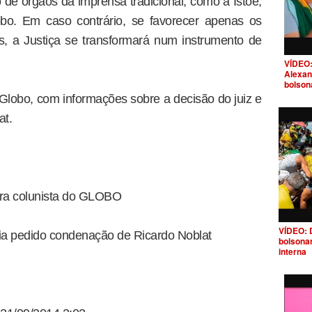
 de órgãos da imprensa tradicional, como a Istoé,
bo. Em caso contrário, se favorecer apenas os
, a Justiça se transformará num instrumento de
VÍDEO:
Alexan
bolson
Globo, com informações sobre a decisão do juiz e
at.
tra colunista do GLOBO
VÍDEO: 
ia pedido condenação de Ricardo Noblat
bolsona
interna