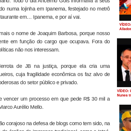
iário. Todo o dia Ancelmo Gois informava a seus
dido numa lojinha em Ipanema, festejado no metrô
aurante em… Ipanema, e por aí vai.
VÍDEO:
Aliado
 mais o nome de Joaquim Barbosa, porque nosso
mente em função do cargo que ocupava. Fora do
olíticas não nos interessam.
errota de JB na justiça, porque ela cria uma
ueiros, cuja fragilidade econômica os faz alvo de
oderosas do setor público e privado.
VÍDEO: 
Nunes t
de vencer um processo em que pede R$ 30 mil a
Marco Aurélio Mello.
tão corajoso na defesa de blogs como tem sido, na