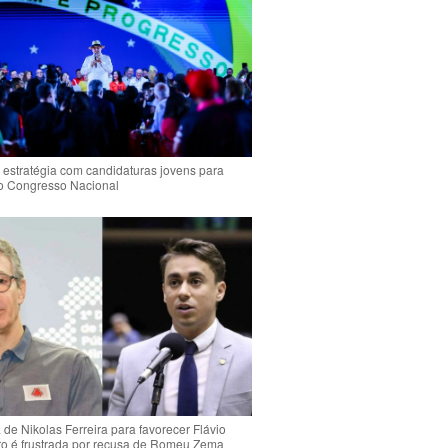
 estratégia com candidaturas jovens para
 o Congresso Nacional
de Nikolas Ferreira para favorecer Flávio
o é frustrada por recusa de Romeu Zema