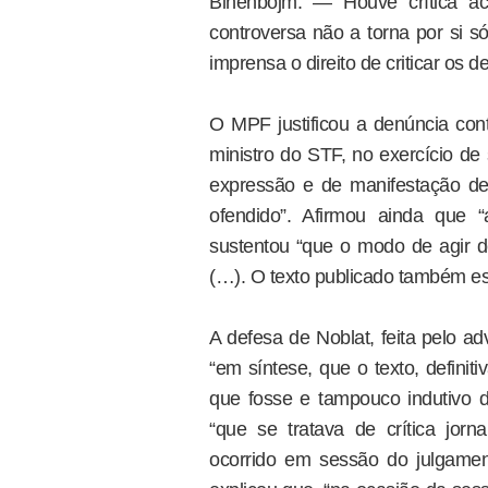
Binenbojm: — Houve crítica ác
controversa não a torna por si s
imprensa o direito de criticar os d
O MPF justificou a denúncia cont
ministro do STF, no exercício de 
expressão e de manifestação d
ofendido”. Afirmou ainda que “a
sustentou “que o modo de agir do
(…). O texto publicado também est
A defesa de Noblat, feita pelo ad
“em síntese, que o texto, defini
que fosse e tampouco indutivo d
“que se tratava de crítica jorna
ocorrido em sessão do julgame