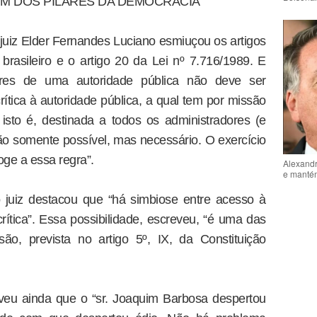
UM DOS PILARES DA DEMOCRACIA’
juiz Elder Fernandes Luciano esmiuçou os artigos
rasileiro e o artigo 20 da Lei nº 7.716/1989. E
eres de uma autoridade pública não deve ser
ítica à autoridade pública, a qual tem por missão
sto é, destinada a todos os administradores (e
não somente possível, mas necessário. O exercício
oge a essa regra”.
Alexandr
e mantém
juiz destacou que “há simbiose entre acesso à
rítica”. Essa possibilidade, escreveu, “é uma das
ão, prevista no artigo 5º, IX, da Constituição
eveu ainda que o “sr. Joaquim Barbosa despertou