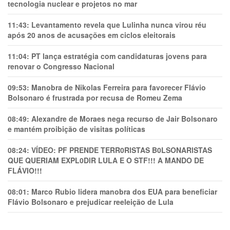
tecnologia nuclear e projetos no mar
11:43:
Levantamento revela que Lulinha nunca virou réu
após 20 anos de acusações em ciclos eleitorais
11:04:
PT lança estratégia com candidaturas jovens para
renovar o Congresso Nacional
09:53:
Manobra de Nikolas Ferreira para favorecer Flávio
Bolsonaro é frustrada por recusa de Romeu Zema
08:49:
Alexandre de Moraes nega recurso de Jair Bolsonaro
e mantém proibição de visitas políticas
08:24:
VÍDEO: PF PRENDE TERR0RlSTAS B0LSONARlSTAS
QUE QUERIAM EXPL0DlR LULA E O STF!!! A MANDO DE
FLÁVIO!!!
08:01:
Marco Rubio lidera manobra dos EUA para beneficiar
Flávio Bolsonaro e prejudicar reeleição de Lula