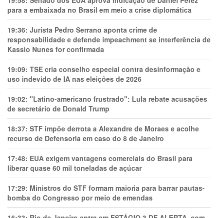
19:58:
Senado dos EUA aprova indicação de Daniel Perez
para a embaixada no Brasil em meio a crise diplomática
19:36:
Jurista Pedro Serrano aponta crime de
responsabilidade e defende impeachment se interferência de
Kassio Nunes for confirmada
19:09:
TSE cria conselho especial contra desinformação e
uso indevido de IA nas eleições de 2026
19:02:
"Latino-americano frustrado": Lula rebate acusações
de secretário de Donald Trump
18:37:
STF impõe derrota a Alexandre de Moraes e acolhe
recurso de Defensoria em caso do 8 de Janeiro
17:48:
EUA exigem vantagens comerciais do Brasil para
liberar quase 60 mil toneladas de açúcar
17:29:
Ministros do STF formam maioria para barrar pautas-
bomba do Congresso por meio de emendas
16:33:
Rio de Janeiro entra em ESTÁGIO 3 DE ALERTA, com