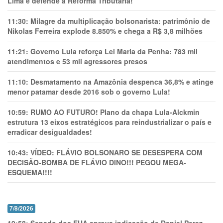
Lima e defende a Reforma Tributária!
11:30:
Milagre da multiplicação bolsonarista: patrimônio de
Nikolas Ferreira explode 8.850% e chega a R$ 3,8 milhões
11:21:
Governo Lula reforça Lei Maria da Penha: 783 mil
atendimentos e 53 mil agressores presos
11:10:
Desmatamento na Amazônia despenca 36,8% e atinge
menor patamar desde 2016 sob o governo Lula!
10:59:
RUMO AO FUTURO! Plano da chapa Lula-Alckmin
estrutura 13 eixos estratégicos para reindustrializar o país e
erradicar desigualdades!
10:43:
VÍDEO: FLÁVIO BOLSONARO SE DESESPERA COM
DECISÃO-BOMBA DE FLÁVIO DINO!!! PEGOU MEGA-
ESQUEMA!!!!
7/8/2026