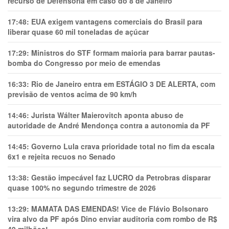
recurso de Defensoria em caso do 8 de Janeiro
17:48:
EUA exigem vantagens comerciais do Brasil para
liberar quase 60 mil toneladas de açúcar
17:29:
Ministros do STF formam maioria para barrar pautas-
bomba do Congresso por meio de emendas
16:33:
Rio de Janeiro entra em ESTÁGIO 3 DE ALERTA, com
previsão de ventos acima de 90 km/h
14:46:
Jurista Wálter Maierovitch aponta abuso de
autoridade de André Mendonça contra a autonomia da PF
14:45:
Governo Lula crava prioridade total no fim da escala
6x1 e rejeita recuos no Senado
13:38:
Gestão impecável faz LUCRO da Petrobras disparar
quase 100% no segundo trimestre de 2026
13:29:
MAMATA DAS EMENDAS! Vice de Flávio Bolsonaro
vira alvo da PF após Dino enviar auditoria com rombo de R$
49 milhões!