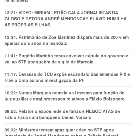
13:21:
VÍDEO: MIRIAM LEITÃO CALA JORNALISTAS DA
GLOBO E DETONA ANDRÉ MENDONÇA!! FLÁVIO HUMILHA
AS PRÓPRIAS FILHAS
12:34:
Patrimônio de Zoe Martínez dispara mais de 200% em
apenas dois anos no mandato
11:41:
Rogério Marinho tenta envolver cúpula do governo e
vai ao STF por quebra de sigilo de Marcola
11:17:
Devassa do TCU expõe escândalo das emendas PIX e
Flávio Dino aciona investigação da PF
10:22:
Nunes Marques nomeia a si mesmo para função de
juiz auxiliar e atrai processos relativos a Flávio Bolsonaro
09:52:
Relatório expõe rede de farras e NEGOCIATAS de
Fábio Faria com banqueiro Daniel Vorcaro
09:32:
Ministros tentam apaziguar crise no STF apos
ingerência de André Mendonça sobre a Polícia Federal