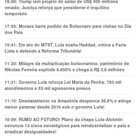
18:00:
Trump tem projeto de salão de US$ 400 milhões
vetado; Justiça reforça que presidente é inquilino
temporário
17:55:
Moraes barra pedido de Bolsonaro para visitas no Dia
dos Pais
15:41:
Em ato do MTST, Lula exalta Haddad, critica a Faria
Lima e defende a Reforma Tributária!
11:30:
Milagre da multiplicação bolsonarista: patrimônio de
Nikolas Ferreira explode 8.850% e chega a R$ 3,8 milhões
11:21:
Governo Lula reforça Lei Maria da Penha: 783 mil
atendimentos e 53 mil agressores presos
11:10:
Desmatamento na Amazônia despenca 36,8% e atinge
menor patamar desde 2016 sob o governo Lula!
10:59:
RUMO AO FUTURO! Plano da chapa Lula-Alckmin
estrutura 13 eixos estratégicos para reindustrializar o país e
erradicar desigualdades!