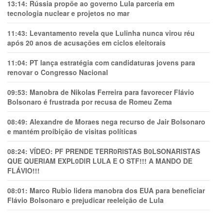
13:14:
Rússia propõe ao governo Lula parceria em
tecnologia nuclear e projetos no mar
11:43:
Levantamento revela que Lulinha nunca virou réu
após 20 anos de acusações em ciclos eleitorais
11:04:
PT lança estratégia com candidaturas jovens para
renovar o Congresso Nacional
09:53:
Manobra de Nikolas Ferreira para favorecer Flávio
Bolsonaro é frustrada por recusa de Romeu Zema
08:49:
Alexandre de Moraes nega recurso de Jair Bolsonaro
e mantém proibição de visitas políticas
08:24:
VÍDEO: PF PRENDE TERR0RlSTAS B0LSONARlSTAS
QUE QUERIAM EXPL0DlR LULA E O STF!!! A MANDO DE
FLÁVIO!!!
08:01:
Marco Rubio lidera manobra dos EUA para beneficiar
Flávio Bolsonaro e prejudicar reeleição de Lula