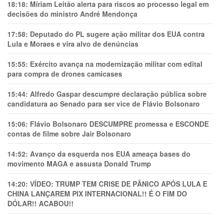
18:18:
Míriam Leitão alerta para riscos ao processo legal em
decisões do ministro André Mendonça
17:58:
Deputado do PL sugere ação militar dos EUA contra
Lula e Moraes e vira alvo de denúncias
15:55:
Exército avança na modernização militar com edital
para compra de drones camicases
15:44:
Alfredo Gaspar descumpre declaração pública sobre
candidatura ao Senado para ser vice de Flávio Bolsonaro
15:06:
Flávio Bolsonaro DESCUMPRE promessa e ESCONDE
contas de filme sobre Jair Bolsonaro
14:52:
Avanço da esquerda nos EUA ameaça bases do
movimento MAGA e assusta Donald Trump
14:20:
VÍDEO: TRUMP TEM CRlSE DE PÂNlCO APÓS LULA E
CHINA LANÇAREM PIX INTERNACIONAL!! É O FIM DO
DÓLAR!! ACABOU!!