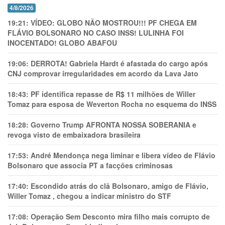
4/8/2026
19:21:
VÍDEO: GLOBO NÃO MOSTROU!!! PF CHEGA EM
FLÁVIO BOLSONARO NO CASO INSS! LULINHA FOI
INOCENTADO! GLOBO ABAFOU
19:06:
DERROTA! Gabriela Hardt é afastada do cargo após
CNJ comprovar irregularidades em acordo da Lava Jato
18:43:
PF identifica repasse de R$ 11 milhões de Willer
Tomaz para esposa de Weverton Rocha no esquema do INSS
18:28:
Governo Trump AFRONTA NOSSA SOBERANIA e
revoga visto de embaixadora brasileira
17:53:
André Mendonça nega liminar e libera vídeo de Flávio
Bolsonaro que associa PT a facções criminosas
17:40:
Escondido atrás do clã Bolsonaro, amigo de Flávio,
Willer Tomaz , chegou a indicar ministro do STF
17:08:
Operação Sem Desconto mira filho mais corrupto de