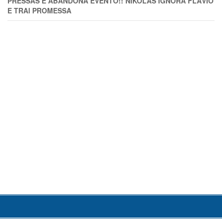
PRESSAS E ABANDONA EVENTO!! NIKOLAS IGNORA FLÁVIO
E TRAl PROMESSA