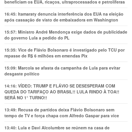
beneficiam os EUA, ricaços, ultraprocessados e petrolíferas
16:45:
Itamaraty denuncia interferência dos EUA na eleição
após cassação de visto de embaixadora em Washington
15:57:
Ministro André Mendonça exige dados de publicidade
do governo Lula a pedido do PL
15:35:
Vice de Flávio Bolsonaro é investigado pelo TCU por
repasse de R$ 6 milhões em emendas Pix
15:09:
Marcola se afasta da campanha de Lula para evitar
desgaste político
14:16:
VÍDEO: TRUMP E FLÁVIO SE DESESPERAM COM
QUEDA DO TARIFAÇO AO BRASIL!! LULA RINDO À TOA!!
SERÁ NO 1° TURNO!!
13:49:
Recusa de partidos deixa Flávio Bolsonaro sem
tempo de TV e força chapa com Alfredo Gaspar para vice
13:40:
Lula e Davi Alcolumbre se reúnem na casa de