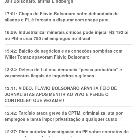
Jair Bolsonaro, afirma Lindbergh
17:01:
Chapa de Flávio Bolsonaro sofre debandada de
aliados e PL é forçado a disputar com chapa pura
16:59:
Industrializar minerais críticos pode injetar R$ 192 bi
no PIB e criar 750 mil empregos no Brasil
15:42:
Balcão de negócios e as conexões sombrias com
Willer Tomaz apavoram Flávio Bolsonaro
13:34:
Defesa de Lulinha denuncia "pesca probatória" e
vazamentos ilegais de inquéritos sigilosos
13:11:
VÍDEO: FLÁVIO BOLSONARO APANHA FEIO DE
JORNALISTAS APÓS MENTIR AO VIVO E PERDE O
CONTROLE!! QUE VEXAME!!
12:42:
Tarcísio ataca greve da CPTM, criminaliza luta por
empregos e tenta impor privatização a qualquer custo
12:37:
Dino autoriza investigação da PF sobre contratos de