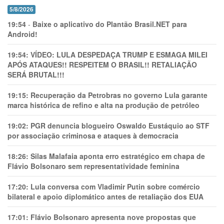
5/8/2026
19:54
-
Baixe o aplicativo do Plantão Brasil.NET para
Android!
19:54:
VÍDEO: LULA DESPEDAÇA TRUMP E ESMAGA MILEI
APÓS ATAQUES!! RESPEITEM O BRASIL!! RETALIAÇÃO
SERÁ BRUTAL!!!
19:15:
Recuperação da Petrobras no governo Lula garante
marca histórica de refino e alta na produção de petróleo
19:02:
PGR denuncia blogueiro Oswaldo Eustáquio ao STF
por associação criminosa e ataques à democracia
18:26:
Silas Malafaia aponta erro estratégico em chapa de
Flávio Bolsonaro sem representatividade feminina
17:20:
Lula conversa com Vladimir Putin sobre comércio
bilateral e apoio diplomático antes de retaliação dos EUA
17:01:
Flávio Bolsonaro apresenta nove propostas que