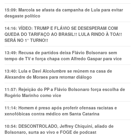
15:09:
Marcola se afasta da campanha de Lula para evitar
desgaste político
14:16:
VÍDEO: TRUMP E FLÁVIO SE DESESPERAM COM
QUEDA DO TARIFAÇO AO BRASIL!! LULA RINDO À TOA!!
SERÁ NO 1° TURNO!!
13:49:
Recusa de partidos deixa Flávio Bolsonaro sem
tempo de TV e força chapa com Alfredo Gaspar para vice
13:40:
Lula e Davi Alcolumbre se reúnem na casa de
Alexandre de Moraes para retomar diálogo
11:57:
Rejeição do PP a Flávio Bolsonaro força escolha de
Rogério Marinho como vice
11:14:
Homem é preso após proferir ofensas racistas e
xenofóbicas contra médico em Santa Catarina
10:54:
DESCONTROLADO, Jeffrey Chiquini, aliado de
Bolsonaro, surta ao vivo e FOGE de podcast