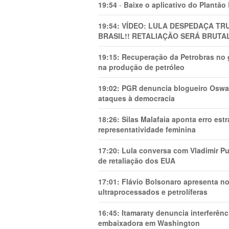
19:54
-
Baixe o aplicativo do Plantão
19:54:
VÍDEO: LULA DESPEDAÇA TRU
BRASIL!! RETALIAÇÃO SERÁ BRUTAL
19:15:
Recuperação da Petrobras no g
na produção de petróleo
19:02:
PGR denuncia blogueiro Oswal
ataques à democracia
18:26:
Silas Malafaia aponta erro es
representatividade feminina
17:20:
Lula conversa com Vladimir Put
de retaliação dos EUA
17:01:
Flávio Bolsonaro apresenta no
ultraprocessados e petrolíferas
16:45:
Itamaraty denuncia interferên
embaixadora em Washington