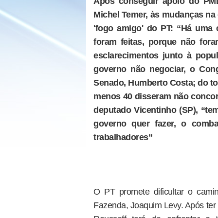
Após conseguir apoio do PMD
Michel Temer, às mudanças na 
'fogo amigo' do PT: “Há uma 
foram feitas, porque não fo
esclarecimentos junto à pop
governo não negociar, o Congr
Senado, Humberto Costa; do tot
menos 40 disseram não concor
deputado Vicentinho (SP), “te
governo quer fazer, o comba
trabalhadores”
O PT promete dificultar o camin
Fazenda, Joaquim Levy. Após ter