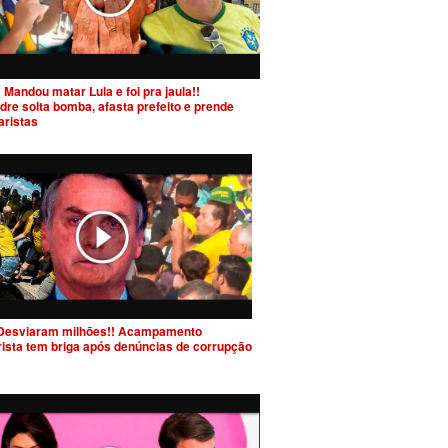
 Mandou matar Lula e foi pra jaula!!
dre solta bomba, afasta prefeito e prende
aristas
Desviaram milhões!! Acampamento
rista tem briga após denúncias de corrupção