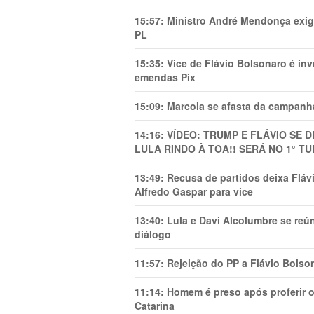
15:57:
Ministro André Mendonça exig
PL
15:35:
Vice de Flávio Bolsonaro é in
emendas Pix
15:09:
Marcola se afasta da campanha
14:16:
VÍDEO: TRUMP E FLÁVIO SE 
LULA RINDO À TOA!! SERÁ NO 1° TU
13:49:
Recusa de partidos deixa Flá
Alfredo Gaspar para vice
13:40:
Lula e Davi Alcolumbre se reú
diálogo
11:57:
Rejeição do PP a Flávio Bolso
11:14:
Homem é preso após proferir o
Catarina