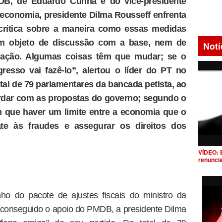
B, de Eduardo Cunha e do vice-presidente
economia, presidente Dilma Rousseff enfrenta
crítica sobre a maneira como essas medidas
ram objeto de discussão com a base, nem de
Notí
ulação. Algumas coisas têm que mudar; se o
esso vai fazê-lo”, alertou o líder do PT no
al de 79 parlamentares da bancada petista, ao
dar com as propostas do governo; segundo o
m que haver um limite entre a economia que o
te às fraudes e assegurar os direitos dos
VÍDEO: 
renunci
ho do pacote de ajustes fiscais do ministro da
 conseguido o apoio do PMDB, a presidente Dilma