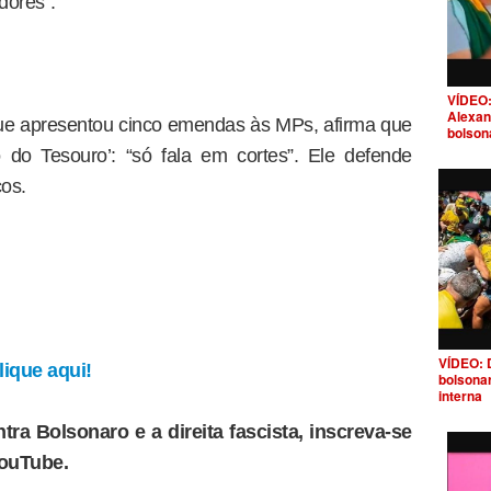
dores”.
VÍDEO:
Alexan
que apresentou cinco emendas às MPs, afirma que
bolson
 do Tesouro’: “só fala em cortes”. Ele defende
os.
VÍDEO: 
ique aqui!
bolsona
interna
tra Bolsonaro e a direita fascista, inscreva-se
YouTube.