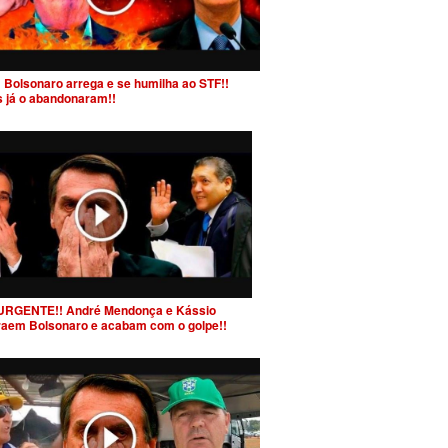
 Bolsonaro arrega e se humilha ao STF!!
s já o abandonaram!!
URGENTE!! André Mendonça e Kássio
raem Bolsonaro e acabam com o golpe!!