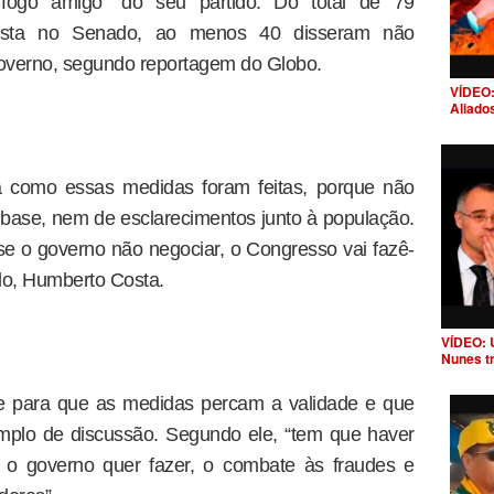
“fogo amigo” do seu partido. Do total de 79
tista no Senado, ao menos 40 disseram não
overno, segundo reportagem do Globo.
VÍDEO:
Aliado
a como essas medidas foram feitas, porque não
base, nem de esclarecimentos junto à população.
e o governo não negociar, o Congresso vai fazê-
ado, Humberto Costa.
VÍDEO: 
Nunes t
ce para que as medidas percam a validade e que
mplo de discussão. Segundo ele, “tem que haver
 o governo quer fazer, o combate às fraudes e