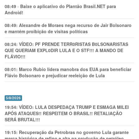
08:49
-
Baixe o aplicativo do Plantão Brasil.NET para
Android!
08:49:
Alexandre de Moraes nega recurso de Jair Bolsonaro
e mantém proibição de visitas políticas
08:24:
VÍDEO: PF PRENDE TERR0RlSTAS B0LSONARlSTAS
QUE QUERIAM EXPL0DlR LULA E O STF!!! A MANDO DE
FLÁVIO!!!
08:01:
Marco Rubio lidera manobra dos EUA para beneficiar
Flávio Bolsonaro e prejudicar reeleição de Lula
5/8/2026
19:54:
VÍDEO: LULA DESPEDAÇA TRUMP E ESMAGA MILEI
APÓS ATAQUES!! RESPEITEM O BRASIL!! RETALIAÇÃO
SERÁ BRUTAL!!!
19:15:
Recuperação da Petrobras no governo Lula garante
marca histórica de refino e alta na produção de petróleo