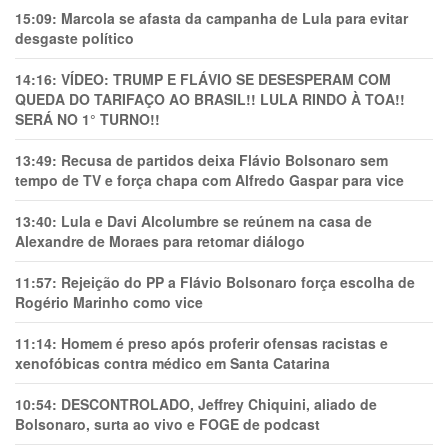
15:09:
Marcola se afasta da campanha de Lula para evitar
desgaste político
14:16:
VÍDEO: TRUMP E FLÁVIO SE DESESPERAM COM
QUEDA DO TARIFAÇO AO BRASIL!! LULA RINDO À TOA!!
SERÁ NO 1° TURNO!!
13:49:
Recusa de partidos deixa Flávio Bolsonaro sem
tempo de TV e força chapa com Alfredo Gaspar para vice
13:40:
Lula e Davi Alcolumbre se reúnem na casa de
Alexandre de Moraes para retomar diálogo
11:57:
Rejeição do PP a Flávio Bolsonaro força escolha de
Rogério Marinho como vice
11:14:
Homem é preso após proferir ofensas racistas e
xenofóbicas contra médico em Santa Catarina
10:54:
DESCONTROLADO, Jeffrey Chiquini, aliado de
Bolsonaro, surta ao vivo e FOGE de podcast