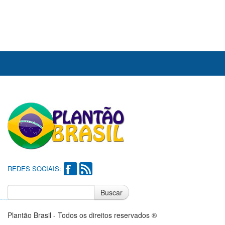
REDES SOCIAIS:
Buscar
Notícias do Flamengo
Notícias do Corinthians
Plantão Brasil - Todos os direitos reservados ®