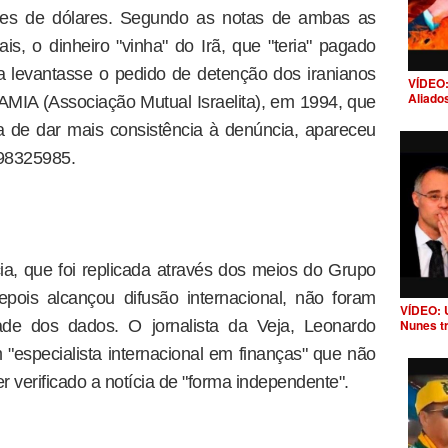
ões de dólares. Segundo as notas de ambas as
is, o dinheiro "vinha" do Irã, que "teria" pagado
a levantasse o pedido de detenção dos iranianos
VÍDEO:
Aliado
AMIA (Associação Mutual Israelita), em 1994, que
a de dar mais consistência à denúncia, apareceu
98325985.
a, que foi replicada através dos meios do Grupo
epois alcançou difusão internacional, não foram
VÍDEO: 
idade dos dados. O jornalista da Veja, Leonardo
Nunes t
 "especialista internacional em finanças" que não
 verificado a notícia de "forma independente".