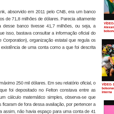
Bank, absorvido em 2011 pelo CNB, era um banco
s de 71,8 milhões de dólares. Parecia altamente
VÍDEO:
 desse banco tivesse 41,7 milhões, ou seja, a
Alexan
bolson
e isso, bastava consultar a informação oficial do
 Corporation), organização estatal que regula os
a existência de uma conta como a que foi descrita
áximo 250 mil dólares. Em seu relatório oficial, o
VÍDEO: 
bolsona
ue foi depositado no Felton constava entre as
interna
um cálculo matemático simples, observa-se que
 ficaram de fora dessa avaliação, por pertencer a
a assim, não havia espaço para uma conta de 41