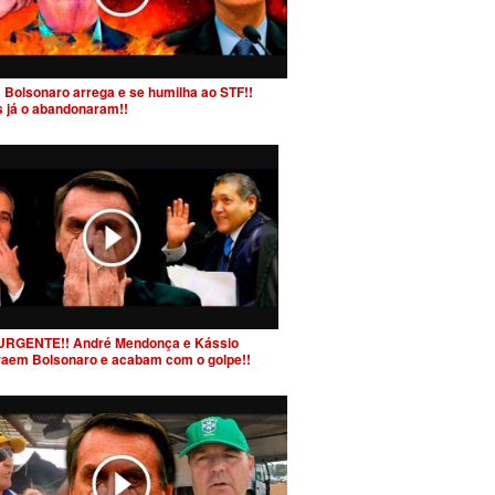
 Bolsonaro arrega e se humilha ao STF!!
s já o abandonaram!!
URGENTE!! André Mendonça e Kássio
raem Bolsonaro e acabam com o golpe!!