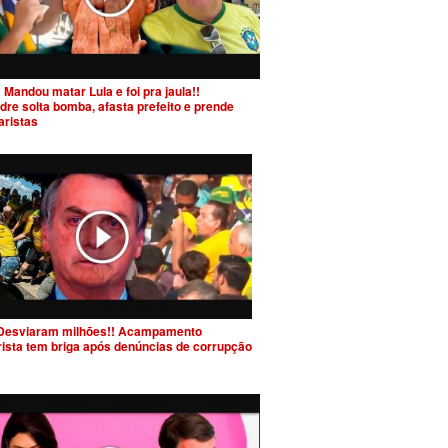
 Mandou matar Lula e foi pra jaula!!
dre solta bomba, afasta prefeito e prende
aristas
Desviaram milhões!! Acampamento
rista tem briga após denúncias de corrupção