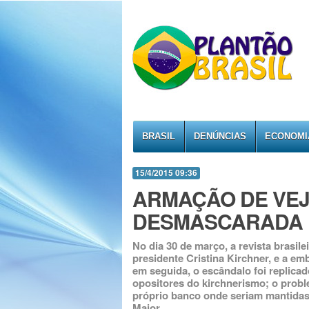
BRASIL
DENÚNCIAS
ECONOMI
15/4/2015 09:36
ARMAÇÃO DE VEJ
DESMASCARADA
No dia 30 de março, a revista brasil
presidente Cristina Kirchner, e a e
em seguida, o escândalo foi replicad
opositores do kirchnerismo; o proble
próprio banco onde seriam mantidas a
Maior