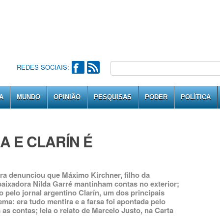
REDES SOCIAIS:
A
MUNDO
OPINIÃO
PESQUISAS
PODER
POLÍTICA
A E CLARÍN É
eira denunciou que Máximo Kirchner, filho da
mbaixadora Nilda Garré mantinham contas no exterior;
o pelo jornal argentino Clarín, um dos principais
ma: era tudo mentira e a farsa foi apontada pelo
s contas; leia o relato de Marcelo Justo, na Carta