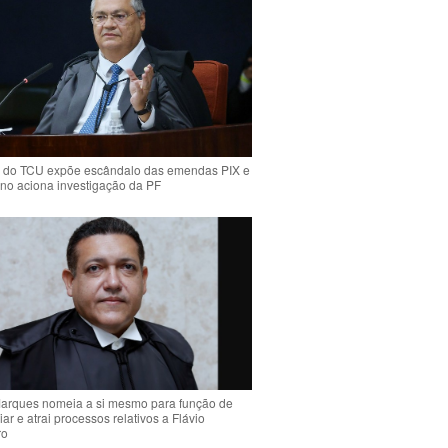
 do TCU expõe escândalo das emendas PIX e
ino aciona investigação da PF
arques nomeia a si mesmo para função de
liar e atrai processos relativos a Flávio
ro