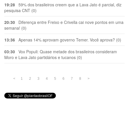
19:28
59% dos brasileiros creem que a Lava Jato é parcial, diz
pesquisa CNT (0)
20:30
Diferença entre Freixo e Crivella cai nove pontos em uma
semana! (0)
13:36
Apenas 14% aprovam governo Temer. Você aprova? (0)
03:30
Vox Populi: Quase metade dos brasileiros consideram
Moro e Lava Jato partidários e tucanos (0)
<
1
2
3
4
5
6
7
8
>