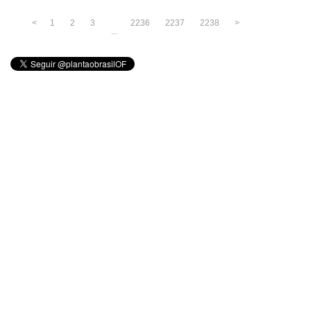
<
1
2
3
2236
2237
2238
>
...