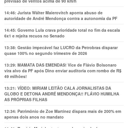
previsão de ventos acima de 90 km/h
14:46:
Jurista Wálter Maierovitch aponta abuso de
autoridade de André Mendonça contra a autonomia da PF
14:45:
Governo Lula crava prioridade total no fim da escala
6x1 e rejeita recuos no Senado
13:38:
Gestão impecável faz LUCRO da Petrobras disparar
quase 100% no segundo trimestre de 2026
13:29:
MAMATA DAS EMENDAS! Vice de Flávio Bolsonaro
vira alvo da PF após Dino enviar auditoria com rombo de R$
49 milhões!
13:21:
VÍDEO: MIRIAM LEITÃO CALA JORNALISTAS DA
GLOBO E DETONA ANDRÉ MENDONÇA!! FLÁVIO HUMILHA
AS PRÓPRIAS FILHAS
12:34:
Patrimônio de Zoe Martínez dispara mais de 200% em
apenas dois anos no mandato