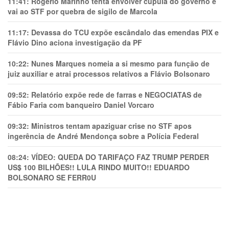
11:41:
Rogério Marinho tenta envolver cúpula do governo e
vai ao STF por quebra de sigilo de Marcola
11:17:
Devassa do TCU expõe escândalo das emendas PIX e
Flávio Dino aciona investigação da PF
10:22:
Nunes Marques nomeia a si mesmo para função de
juiz auxiliar e atrai processos relativos a Flávio Bolsonaro
09:52:
Relatório expõe rede de farras e NEGOCIATAS de
Fábio Faria com banqueiro Daniel Vorcaro
09:32:
Ministros tentam apaziguar crise no STF apos
ingerência de André Mendonça sobre a Polícia Federal
08:24:
VÍDEO: QUEDA DO TARIFAÇO FAZ TRUMP PERDER
US$ 100 BILHÕES!! LULA RINDO MUITO!! EDUARDO
BOLSONARO SE FERR0U