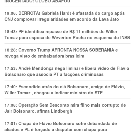
INOCENTADO! GLOBO ABAFOU
19:06:
DERROTA! Gabriela Hardt é afastada do cargo após
CNJ comprovar irregularidades em acordo da Lava Jato
18:43:
PF identifica repasse de R$ 11 milhões de Willer
Tomaz para esposa de Weverton Rocha no esquema do INSS
18:28:
Governo Trump AFRONTA NOSSA SOBERANIA e
revoga visto de embaixadora brasileira
17:53:
André Mendonça nega liminar e libera vídeo de Flávio
Bolsonaro que associa PT a facções criminosas
17:40:
Escondido atrás do clã Bolsonaro, amigo de Flávio,
Willer Tomaz , chegou a indicar ministro do STF
17:08:
Operação Sem Desconto mira filho mais corrupto de
Jair Bolsonaro, afirma Lindbergh
17:01:
Chapa de Flávio Bolsonaro sofre debandada de
aliados e PL é forçado a disputar com chapa pura