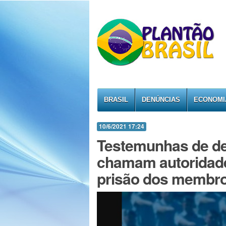
BRASIL
DENÚNCIAS
ECONOMI
10/6/2021 17:24
Testemunhas de def
chamam autoridade
prisão dos membro