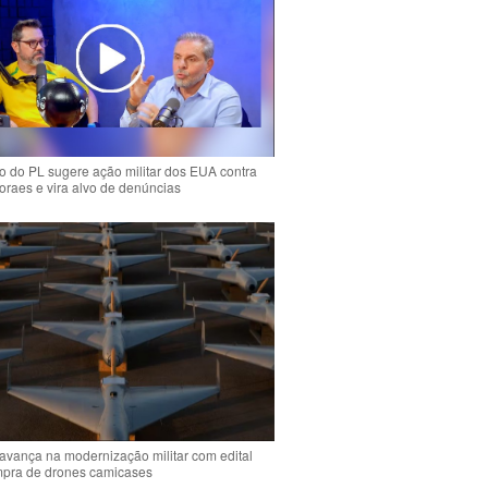
 do PL sugere ação militar dos EUA contra
oraes e vira alvo de denúncias
 avança na modernização militar com edital
mpra de drones camicases