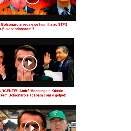
 Bolsonaro arrega e se humilha ao STF!!
s já o abandonaram!!
URGENTE!! André Mendonça e Kássio
raem Bolsonaro e acabam com o golpe!!