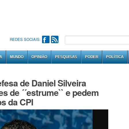
REDES SOCIAIS:
A
MUNDO
OPINIÃO
PESQUISAS
PODER
POLÍTICA
esa de Daniel Silveira
s de ´´estrume`` e pedem
s da CPI