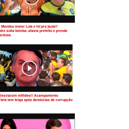
 Mandou matar Lula e foi pra jaula!!
dre solta bomba, afasta prefeito e prende
aristas
Desviaram milhões!! Acampamento
rista tem briga após denúncias de corrupção