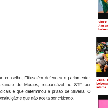
VÍDEO:
Alexan
bolson
o conselho, Elitusalém defendeu o parlamentar,
VÍDEO: 
bolsona
Alexandre de Moraes, responsável no STF por
interna
radicais e que determinou a prisão de Silveira. O
tituição’ e que não aceita ser criticado.