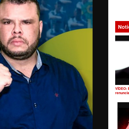
Notí
VÍDEO: 
renunci