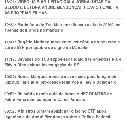
13:21:
VÍDEO: MIRIAM LEITÃO CALA JORNALISTAS DA
GLOBO E DETONA ANDRÉ MENDONÇA!! FLÁVIO HUMILHA
AS PRÓPRIAS FILHAS
12:34:
Patrimônio de Zoe Martínez dispara mais de 200% em
apenas dois anos no mandato
11:41:
Rogério Marinho tenta envolver cúpula do governo e
vai ao STF por quebra de sigilo de Marcola
11:17:
Devassa do TCU expõe escândalo das emendas PIX e
Flávio Dino aciona investigação da PF
10:22:
Nunes Marques nomeia a si mesmo para função de
juiz auxiliar e atrai processos relativos a Flávio Bolsonaro
09:52:
Relatório expõe rede de farras e NEGOCIATAS de
Fábio Faria com banqueiro Daniel Vorcaro
09:32:
Ministros tentam apaziguar crise no STF apos
ingerência de André Mendonça sobre a Polícia Federal