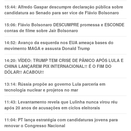
15:44:
Alfredo Gaspar descumpre declaração pública sobre
candidatura ao Senado para ser vice de Flávio Bolsonaro
15:06:
Flávio Bolsonaro DESCUMPRE promessa e ESCONDE
contas de filme sobre Jair Bolsonaro
14:52:
Avanço da esquerda nos EUA ameaça bases do
movimento MAGA e assusta Donald Trump
14:20:
VÍDEO: TRUMP TEM CRlSE DE PÂNlCO APÓS LULA E
CHINA LANÇAREM PIX INTERNACIONAL!! É O FIM DO
DÓLAR!! ACABOU!!
13:14:
Rússia propõe ao governo Lula parceria em
tecnologia nuclear e projetos no mar
11:43:
Levantamento revela que Lulinha nunca virou réu
após 20 anos de acusações em ciclos eleitorais
11:04:
PT lança estratégia com candidaturas jovens para
renovar o Congresso Nacional