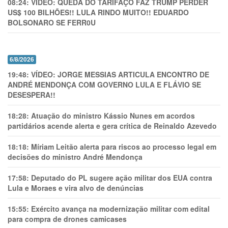
08:24:
VÍDEO: QUEDA DO TARIFAÇO FAZ TRUMP PERDER
US$ 100 BILHÕES!! LULA RINDO MUITO!! EDUARDO
BOLSONARO SE FERR0U
6/8/2026
19:48:
VÍDEO: JORGE MESSIAS ARTICULA ENCONTRO DE
ANDRÉ MENDONÇA COM GOVERNO LULA E FLÁVIO SE
DESESPERA!!
18:28:
Atuação do ministro Kássio Nunes em acordos
partidários acende alerta e gera crítica de Reinaldo Azevedo
18:18:
Míriam Leitão alerta para riscos ao processo legal em
decisões do ministro André Mendonça
17:58:
Deputado do PL sugere ação militar dos EUA contra
Lula e Moraes e vira alvo de denúncias
15:55:
Exército avança na modernização militar com edital
para compra de drones camicases